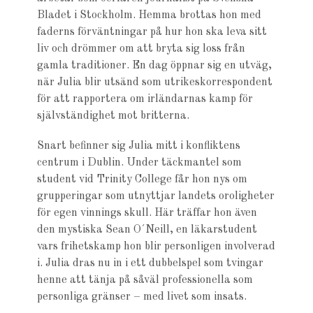
Bladet i Stockholm. Hemma brottas hon med
faderns förväntningar på hur hon ska leva sitt
liv och drömmer om att bryta sig loss från
gamla traditioner. En dag öppnar sig en utväg,
när Julia blir utsänd som utrikeskorrespondent
för att rapportera om irländarnas kamp för
självständighet mot britterna.
Snart befinner sig Julia mitt i konfliktens
centrum i Dublin. Under täckmantel som
student vid Trinity College får hon nys om
grupperingar som utnyttjar landets oroligheter
för egen vinnings skull. Här träffar hon även
den mystiska Sean O´Neill, en läkarstudent
vars frihetskamp hon blir personligen involverad
i. Julia dras nu in i ett dubbelspel som tvingar
henne att tänja på såväl professionella som
personliga gränser – med livet som insats.