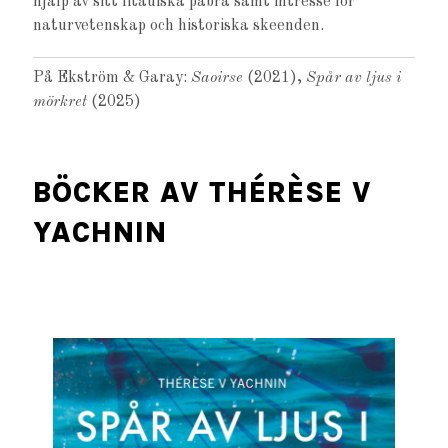
hjälp av sitt litauiska påbrå samt intresse för
naturvetenskap och historiska skeenden.
På Ekström & Garay:
Saoirse
(2021),
Spår av ljus i
mörkret
(2025)
BÖCKER AV THÉRÈSE V
YACHNIN