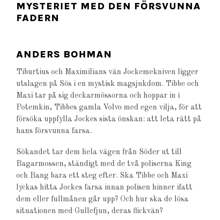
MYSTERIET MED DEN FÖRSVUNNA
FADERN
ANDERS BOHMAN
Tiburtius och Maximilians vän Jockemekniven ligger
utslagen på Sös i en mystisk magsjukdom. Tibbe och
Maxi tar på sig deckarmössorna och hoppar in i
Potemkin, Tibbes gamla Volvo med egen vilja, för att
försöka uppfylla Jockes sista önskan: att leta rätt på
hans försvunna farsa.
Sökandet tar dem hela vägen från Söder ut till
Bagarmossen, ständigt med de två poliserna King
och Bang bara ett steg efter. Ska Tibbe och Maxi
lyckas hitta Jockes farsa innan polisen hinner ifatt
dem eller fullmånen går upp? Och hur ska de lösa
situationen med Gullefjun, deras flickvän?