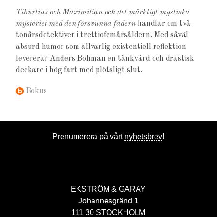
Tiburtius och Maximilian och det märkligt mystiska
mysteriet med den försvunna fadern
handlar om två
tonårsdetektiver i trettiofemårsåldern. Med såväl
absurd humor som allvarlig existentiell reflektion
levererar Anders Bohman en tänkvärd och drastisk
deckare i hög fart med plötsligt slut.
Bokus
Prenumerera på vårt
nyhetsbrev
!
EKSTRÖM & GARAY
Johannesgränd 1
111 30 STOCKHOLM