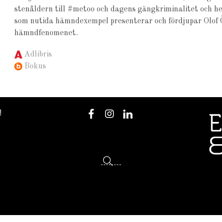
stenåldern till #metoo och dagens gängkriminalitet och he
som nutida hämndexempel presenterar och fördjupar Olof Ö
hämndfenomenet.
Adlibris
Bokus
!