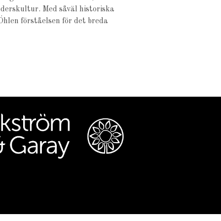
derskultur. Med såväl historiska
hlen förståelsen för det breda