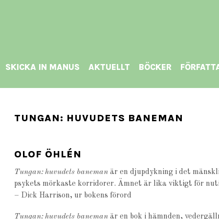
SKICKA IN MANUS
AKTUELLT
BÖCKER
FÖRFATT
TUNGAN: HUVUDETS BANEMAN
OLOF ÖHLÉN
Tungan: huvudets baneman
är en djupdykning i det mänskl
psykets mörkaste korridorer. Ämnet är lika viktigt för nut
– Dick Harrison, ur bokens förord
Tungan: huvudets baneman
är en bok i hämnden, vedergäll