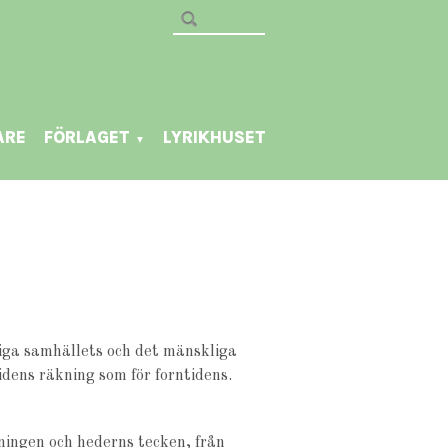
ARE
FÖRLAGET
LYRIKHUSET
▼
iga samhällets och det mänskliga
idens räkning som för forntidens.
ningen och hederns tecken, från