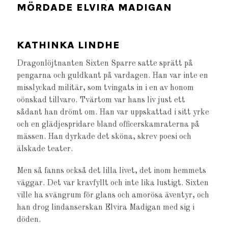
MÖRDADE ELVIRA MADIGAN
KATHINKA LINDHE
Dragonlöjtnanten Sixten Sparre satte sprätt på
pengarna och guldkant på vardagen. Han var inte en
misslyckad militär, som tvingats in i en av honom
oönskad tillvaro. Tvärtom var hans liv just ett
sådant han drömt om. Han var uppskattad i sitt yrke
och en glädjespridare bland officerskamraterna på
mässen. Han dyrkade det sköna, skrev poesi och
älskade teater.
Men så fanns också det lilla livet, det inom hemmets
väggar. Det var kravfyllt och inte lika lustigt. Sixten
ville ha svängrum för glans och amorösa äventyr, och
han drog lindanserskan Elvira Madigan med sig i
döden.