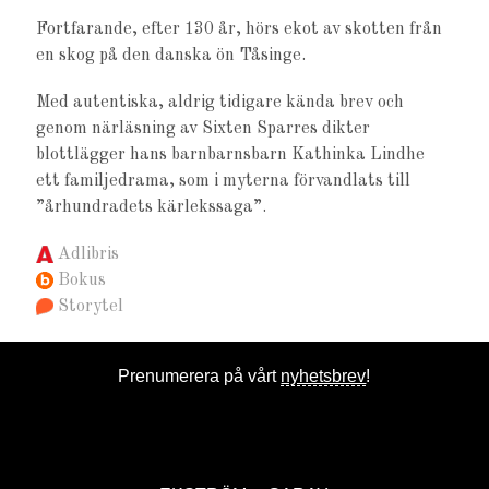
Fortfarande, efter 130 år, hörs ekot av skotten från
en skog på den danska ön Tåsinge.
Med autentiska, aldrig tidigare kända brev och
genom närläsning av Sixten Sparres dikter
blottlägger hans barnbarnsbarn Kathinka Lindhe
ett familjedrama, som i myterna förvandlats till
”århundradets kärlekssaga”.
Adlibris
Bokus
Storytel
Prenumerera på vårt
nyhetsbrev
!