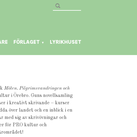
ARE
FÖRLAGET
LYRIKHUSET
▼
ok
Möten. Pilgrimsvandringen och
ltur i Örebro. Guns novellsamling
er i kreativt skrivande – kurser
dda över landet och en inblick i en
ar med sig av skrivövningar och
ler för PRO kultur och
närområdet!