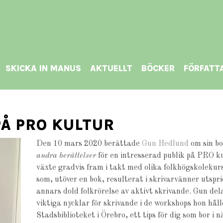
SKICKA IN MANUS
AKTUELLT
BÖCKER
FÖRFATT
Å PRO KULTUR
Den 10 mars 2020 berättade
Gun Hedlund
om sin b
andra berättelser
för en intresserad publik på PRO ku
växte gradvis fram i takt med olika folkhögskolekurs
som, utöver en bok, resulterat i skrivarvänner utspri
annars dold folkrörelse av aktivt skrivande. Gun del
viktiga nycklar för skrivande i de workshops hon hål
Stadsbiblioteket i Örebro, ett tips för dig som bor i 