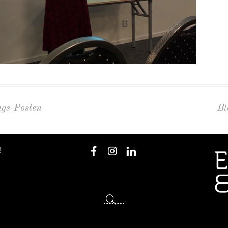
ngs-Posten
Bl
!