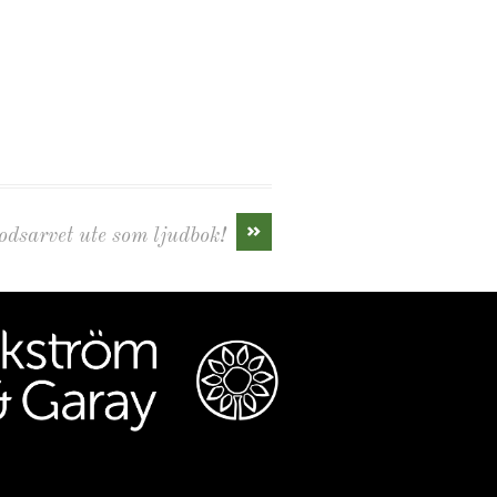
»
odsarvet ute som ljudbok!