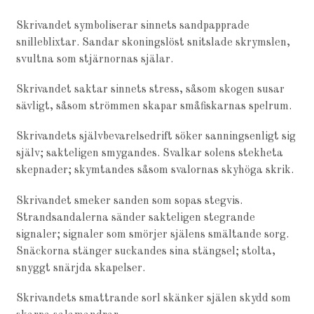
Skrivandet symboliserar sinnets sandpapprade
snilleblixtar. Sandar skoningslöst snitslade skrymslen,
svultna som stjärnornas själar.
Skrivandet saktar sinnets stress, såsom skogen susar
sävligt, såsom strömmen skapar småfiskarnas spelrum.
Skrivandets självbevarelsedrift söker sanningsenligt sig
själv; sakteligen smygandes. Svalkar solens stekheta
skepnader; skymtandes såsom svalornas skyhöga skrik.
Skrivandet smeker sanden som sopas stegvis.
Strandsandalerna sänder sakteligen stegrande
signaler; signaler som smörjer själens smältande sorg.
Snäckorna stänger suckandes sina stängsel; stolta,
snyggt snärjda skapelser.
Skrivandets smattrande sorl skänker själen skydd som