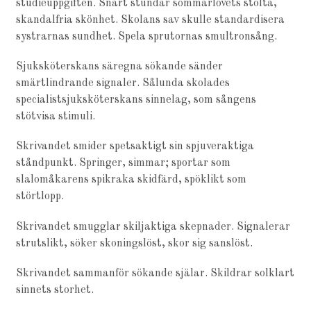
studieuppgiften. Snart stundar sommarlovets stolta,
skandalfria skönhet. Skolans sav skulle standardisera
systrarnas sundhet. Spela sprutornas smultronsång.
Sjuksköterskans säregna sökande sänder
smärtlindrande signaler. Sålunda skolades
specialistsjuksköterskans sinnelag, som sångens
stötvisa stimuli.
Skrivandet smider spetsaktigt sin spjuveraktiga
ståndpunkt. Springer, simmar; sportar som
slalomåkarens spikraka skidfärd, spöklikt som
störtlopp.
Skrivandet smugglar skiljaktiga skepnader. Signalerar
strutslikt, söker skoningslöst, skor sig sanslöst.
Skrivandet sammanför sökande själar. Skildrar solklart
sinnets storhet.