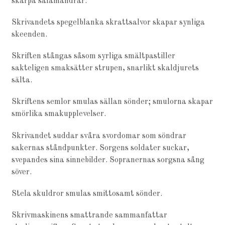
skarpa salamandrar.
Skrivandets spegelblanka skrattsalvor skapar synliga
skeenden.
Skriften stångas såsom syrliga smältpastiller
sakteligen smaksätter strupen, snarlikt skaldjurets
sälta.
Skriftens semlor smulas sällan sönder; smulorna skapar
smörlika smakupplevelser.
Skrivandet suddar svåra svordomar som söndrar
sakernas ståndpunkter. Sorgens soldater suckar,
svepandes sina sinnebilder. Sopranernas sorgsna sång
söver.
Stela skuldror smulas smittosamt sönder.
Skrivmaskinens smattrande sammanfattar