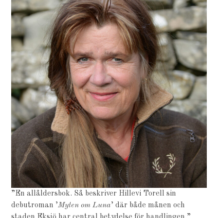
”En allåldersbok. Så beskriver Hillevi Torell sin
debutroman ’
Myten om Luna
’ där både månen och
staden Eksjö har central betydelse för handlingen.”