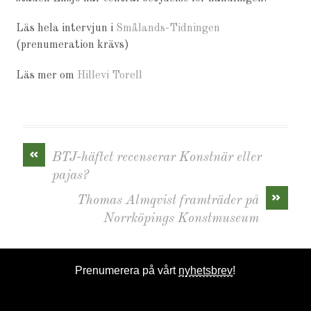
Läs hela intervjun i
Smålands-Tidningen
(prenumeration krävs)
Läs mer om
Hillevi Torell
«
BTJ-häftet recenserar Konstnär eller
pajas?
»
Thomas Almqvist framträder på
Norrköpings Konstmuseum
Prenumerera på vårt
nyhetsbrev
!