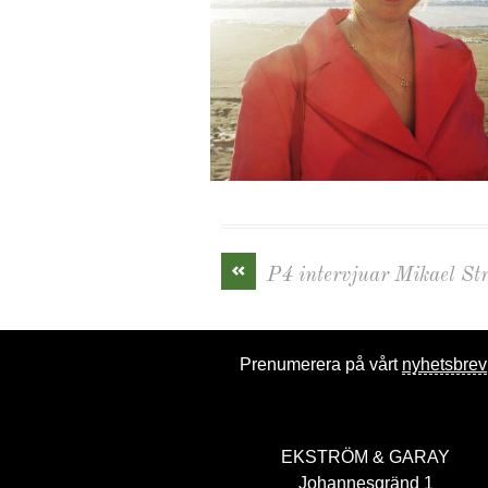
«
P4 intervjuar Mikael St
Prenumerera på vårt
nyhetsbrev
EKSTRÖM & GARAY
Johannesgränd 1