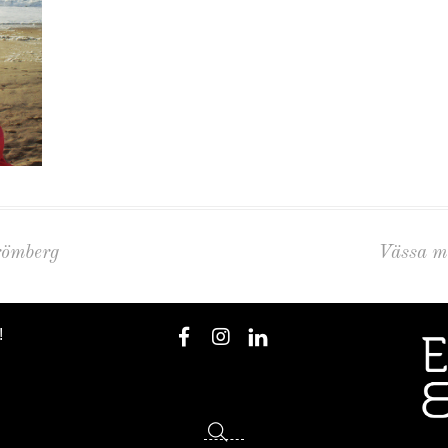
römberg
Vässa m
!