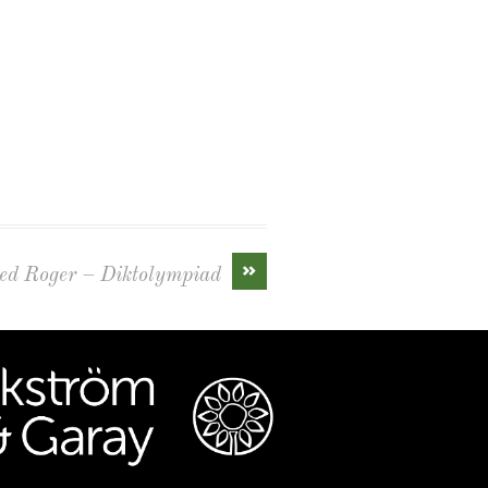
»
ed Roger – Diktolympiad