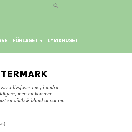
ARE
FÖRLAGET
LYRIKHUSET
▼
LSTERMARK
vissa livsfaser mer, i andra
tidigare, men nu kommer
just en diktbok bland annat om
vs)