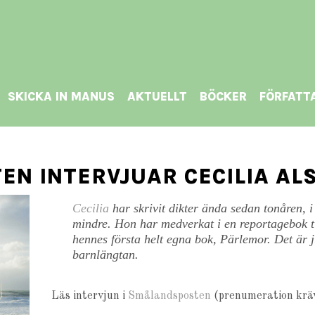
SKICKA IN MANUS
AKTUELLT
BÖCKER
FÖRFATT
EN INTERVJUAR CECILIA A
Cecilia
har skrivit dikter ända sedan tonåren, i 
mindre. Hon har medverkat i en reportagebok 
hennes första helt egna bok,
Pärlemor
. Det är 
barnlängtan.
Läs intervjun i
Smålandsposten
(prenumeration krä