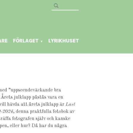
ARE
FÖRLAGET
LYRIKHUSET
▼
 med ”uppseendeväckande bra
. Årets julklapp påstås vara en
ill hävda att årets julklapp är
Last
9-2024
, denna praktfulla fotobok av
träffa fotografen själv och kanske
ppen, eller hur? Då har du några