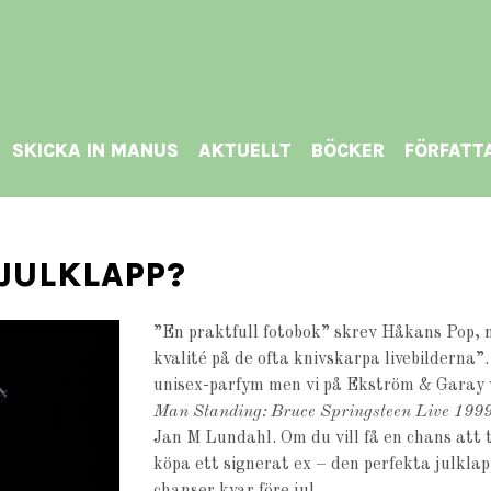
SKICKA IN MANUS
AKTUELLT
BÖCKER
FÖRFATT
 JULKLAPP?
”En praktfull fotobok” skrev Håkans Pop,
kvalité på de ofta knivskarpa livebilderna”
unisex-parfym men vi på Ekström & Garay v
Man Standing: Bruce Springsteen Live 199
Jan M Lundahl. Om du vill få en chans att 
köpa ett signerat ex – den perfekta julkla