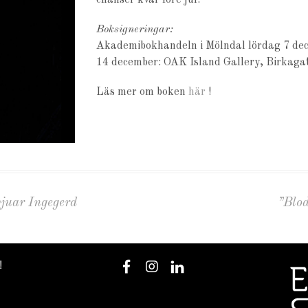
chanser kvar före jul.
Boksigneringar:
Akademibokhandeln i Mölndal lördag 7 dec
14 december: OAK Island Gallery, Birkaga
Läs mer om boken
här
!
juar Ingegerd
”Blod
!