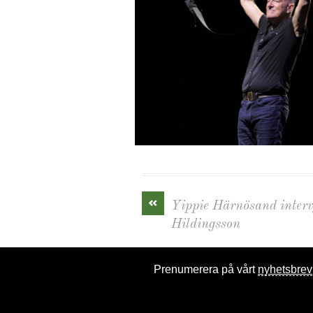
«
Yippie Härnösand interv
Hildingsson
Prenumerera på vårt
nyhetsbrev