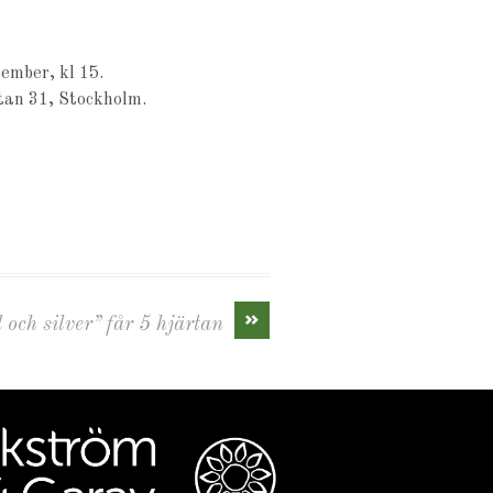
ember, kl 15.
tan 31, Stockholm.
»
 och silver” får 5 hjärtan