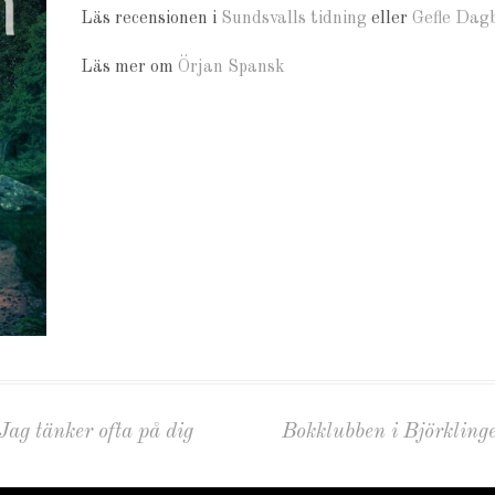
Läs recensionen i
Sundsvalls tidning
eller
Gefle Dag
Läs mer om
Örjan Spansk
ag tänker ofta på dig
Bokklubben i Björklin