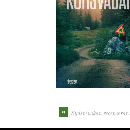
«
Sydsvenskan recenserar J