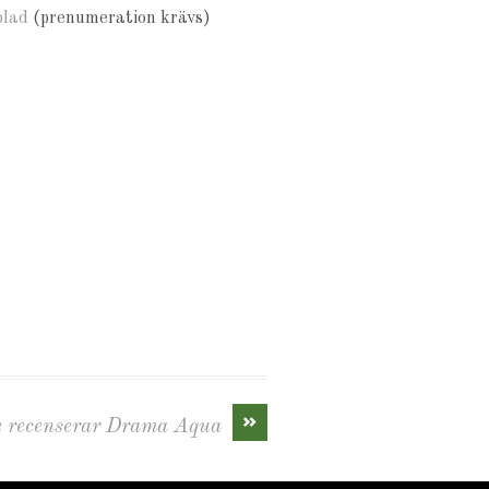
blad
(prenumeration krävs)
»
ge recenserar Drama Aqua