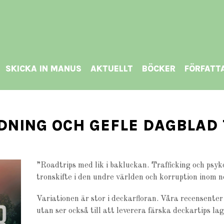
SKICKA IN MANUS
AKTUELLT
BÖCKER
FÖRFATT
DNING OCH GEFLE DAGBLAD
”Roadtrips med lik i bakluckan. Trafficking och psy
tronskifte i den undre världen och korruption inom no
Variationen är stor i deckarfloran. Våra recensenter
utan ser också till att leverera färska deckartips lago