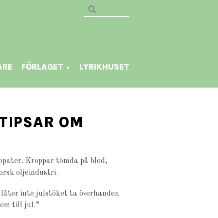
ARE
FÖRLAGET
LYRIKHUSET
▼
 TIPSAR OM
kopater. Kroppar tömda på blod,
rsk oljeindustri.
 låter inte julstöket ta överhanden
m till jul.”