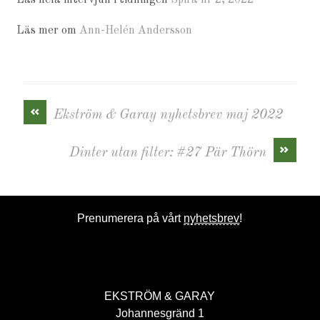
Läs mer om
Ann-Helén Andersson
«
Ekström & Garay nyhetsbrev maj 2022
»
Dinter utan filter: #27 Pär Thörn
Prenumerera på vårt
nyhetsbrev
!
EKSTRÖM & GARAY
Johannesgränd 1