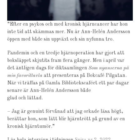
”Efter en psykos och med kronisk hjärncancer har hon
inte tid att skämmas mer. Nu är Ann-Helén Andersson
öppen med både sin uppväxt och sin nyfunna tro.
Pandemin och en tredje hjärnoperation har gjort att
boksläppet skjutits fram flera gånger. Men i april var
det äntligen dags för diktsamlingen
Som nyanserna på
min favorittavla
att presenteras på Bokcafé Pilgatan.
När vi träffas på Gamla Bibliotekscaféet ett par dagar
senare är Ann-Helén Andersson både
glad och lättad.
– Jag är genuint förvånad att jag orkade läsa högt,
berättar hon, som lätt blir hjärntrött på grund av en
kronisk hjärntumör.”
Läs hela intervjun i tidningen
Spira nr 2, 2022