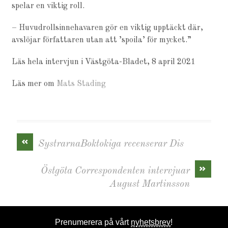
spelar en viktig roll.
– Huvudrollsinnehavaren gör en viktig upptäckt där,
avslöjar författaren utan att ’spoila’ för mycket.”
Läs hela intervjun i Västgöta-Bladet, 8 april 2021
Läs mer om
Mats Stading
«
SystrarnaBoktokiga recenserar Dis
»
Östgöta Correspondenten intervjuar
August Martinsson
Prenumerera på vårt
nyhetsbrev
!