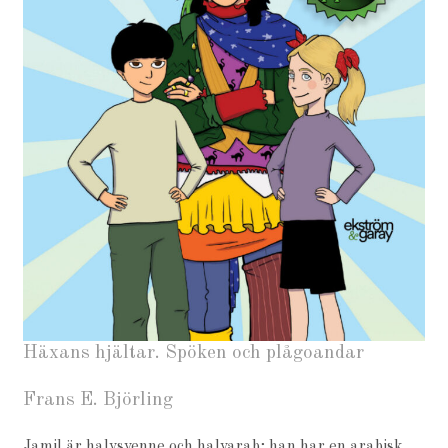
Häxans hjältar. Spöken och plågoandar
Frans E. Björling
Jamil är halvsvenne och halvarab; han har en arabisk