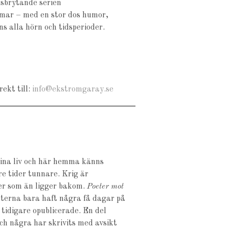
alsbrytande serien
omar – med en stor dos humor,
s alla hörn och tidsperioder.
ekt till:
info@ekstromgaray.se
 sina liv och här hemma känns
re tider tunnare. Krig är
er som än ligger bakom.
Poeter mot
eterna bara haft några få dagar på
 tidigare opublicerade. En del
ch några har skrivits med avsikt