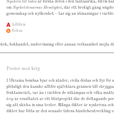
Nyckeln till tiden
är första delen i den fantasirika, bitvis h
om
Nyckelstenarnas Hemlighet
, där ett brokigt gäng ungd
gemenskap och nyfikenhet – tar sig an utmaningar i världen
Adlibris
Bokus
liotek, bokhandel, undervisning eller annan verksamhet mejla dir
Poeter mot krig
I Ukraina bombas byar och städer, civila dödas och flyr för
plötsligt den kanske alltför självklara gränsen till otrygga
fruktansvärt, var än i världen de utkämpas och vilka makt
krig
är resultatet av ett blixtprojekt där de deltagande po
sig att skicka in sina texter. Många dikter är nyskrivna och
dikter har fötts ur den senaste tidens händelseutveckling o