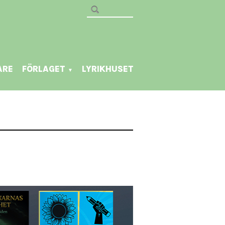
ARE
FÖRLAGET
LYRIKHUSET
▼