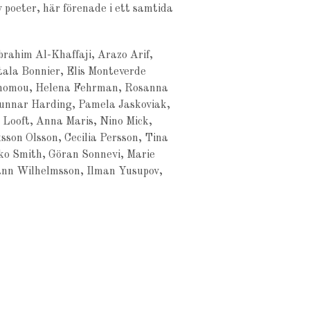
 poeter, här förenade i ett samtida
rahim Al-Khaffaji, Arazo Arif,
ala Bonnier, Elis Monteverde
conomou, Helena Fehrman, Rosanna
Gunnar Harding, Pamela Jaskoviak,
a Looft, Anna Maris, Nino Mick,
son Olsson, Cecilia Persson, Tina
ko Smith, Göran Sonnevi, Marie
ann Wilhelmsson, Ilman Yusupov,