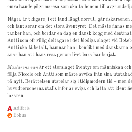
omvälvande pilgrimsresa som ska ta honom till avgrundsdj
Några år tidigare, i ett land långt norrut, går fiskarsone
och fantiserar om det stora äventyret. Det måste finnas me
tänker han, och bordar en dag en dansk kogg med destinati
Antti som ofrivillig deltagare i det blodiga slaget vid Rot
Antti ska få betalt, hamnar han i konflikt med danskarna o
anar han att hans resa genom livet bara har börjat.
Mästarens vän
är ett storslaget äventyr om människan och
följa Niccolo och Antti som måste avvika från sina utstakad
på nytt. Berättelsen utspelar sig i tidigmodern tid – men d
huvudpersonerna ställs inför är eviga och lätta att identifi
läsaren.
Adlibris
Bokus