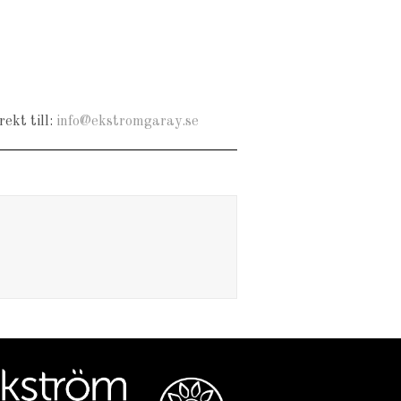
ekt till:
info@ekstromgaray.se