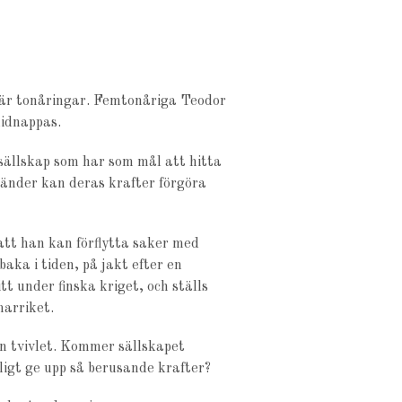
r är tonåringar. Femtonåriga Teodor
idnappas.
 sällskap som har som mål att hitta
händer kan deras krafter förgöra
tt han kan förflytta saker med
baka i tiden, på jakt efter en
t under finska kriget, och ställs
marriket.
en tvivlet. Kommer sällskapet
lligt ge upp så berusande krafter?