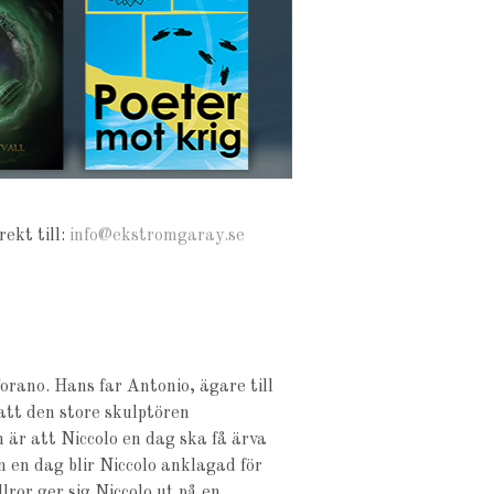
ekt till:
info@ekstromgaray.se
rano. Hans far Antonio, ägare till
att den store skulptören
 är att Niccolo en dag ska få ärva
 en dag blir Niccolo anklagad för
llror ger sig Niccolo ut på en