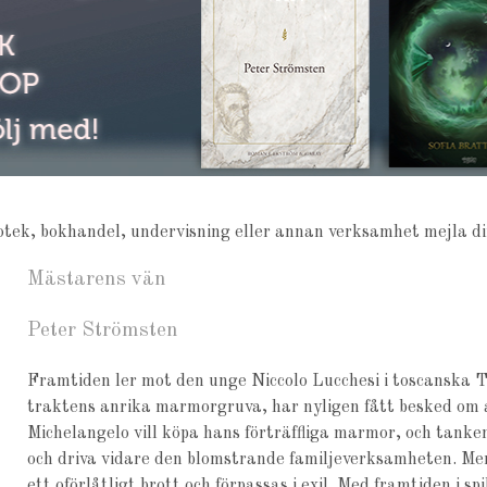
liotek, bokhandel, undervisning eller annan verksamhet mejla dir
Mästarens vän
Peter Strömsten
Framtiden ler mot den unge Niccolo Lucchesi i toscanska To
traktens anrika marmorgruva, har nyligen fått besked om 
Michelangelo vill köpa hans förträffliga marmor, och tanken
och driva vidare den blomstrande familjeverksamheten. Men
ett oförlåtligt brott och förpassas i exil. Med framtiden i spi