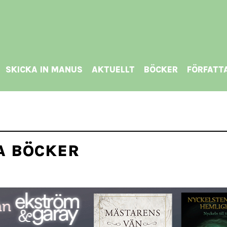
SKICKA IN MANUS
AKTUELLT
BÖCKER
FÖRFATT
A BÖCKER