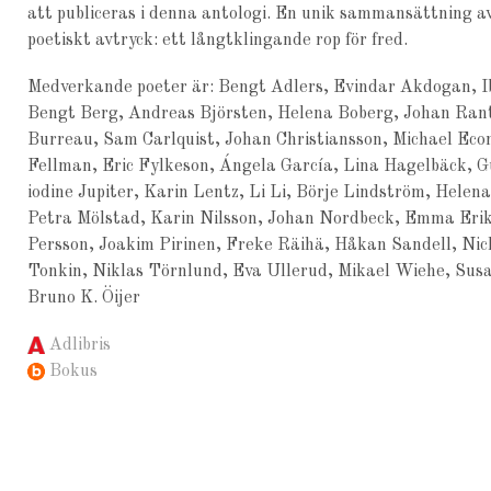
att publiceras i denna antologi. En unik sammansättning av
poetiskt avtryck: ett långtklingande rop för fred.
Medverkande poeter är: Bengt Adlers, Evindar Akdogan, Ib
Bengt Berg, Andreas Björsten, Helena Boberg, Johan Rant
Burreau, Sam Carlquist, Johan Christiansson, Michael E
Fellman, Eric Fylkeson, Ángela García, Lina Hagelbäck, 
iodine Jupiter, Karin Lentz, Li Li, Börje Lindström, Helen
Petra Mölstad, Karin Nilsson, Johan Nordbeck, Emma Eriks
Persson, Joakim Pirinen, Freke Räihä, Håkan Sandell, Nic
Tonkin, Niklas Törnlund, Eva Ullerud, Mikael Wiehe, Sus
Bruno K. Öijer
Adlibris
Bokus