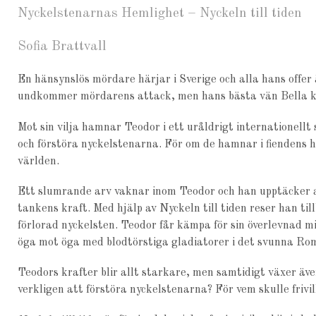
Nyckelstenarnas Hemlighet – Nyckeln till tiden
Sofia Brattvall
En hänsynslös mördare härjar i Sverige och alla hans offe
undkommer mördarens attack, men hans bästa vän Bella k
Mot sin vilja hamnar Teodor i ett uråldrigt internationellt
och förstöra nyckelstenarna. För om de hamnar i fiendens 
världen.
Ett slumrande arv vaknar inom Teodor och han upptäcker a
tankens kraft. Med hjälp av Nyckeln till tiden reser han till
förlorad nyckelsten. Teodor får kämpa för sin överlevnad mit
öga mot öga med blodtörstiga gladiatorer i det svunna Ro
Teodors krafter blir allt starkare, men samtidigt växer äv
verkligen att förstöra nyckelstenarna? För vem skulle frivi