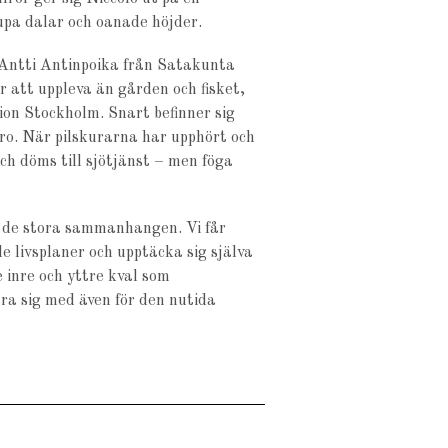
upa dalar och oanade höjder.
n Antti Antinpoika från Satakunta
r att uppleva än gården och fisket,
on Stockholm. Snart befinner sig
ebro. När pilskurarna har upphört och
ch döms till sjötjänst – men föga
 de stora sammanhangen. Vi får
e livsplaner och upptäcka sig själva
e inre och yttre kval som
era sig med även för den nutida