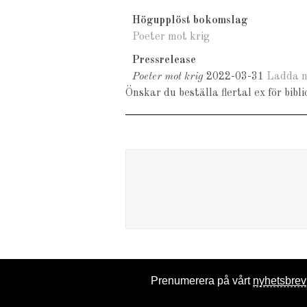
Högupplöst bokomslag
Poeter mot krig
Pressrelease
Poeter mot krig
2022-03-31
Ladda n
Önskar du beställa flertal ex för bib
Prenumerera på vårt
nyhetsbrev