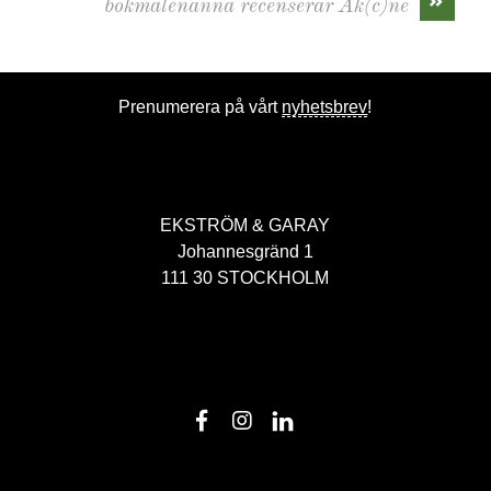
»
bokmalenanna recenserar Ak(c)ne
Prenumerera på vårt
nyhetsbrev
!
EKSTRÖM & GARAY
Johannesgränd 1
111 30 STOCKHOLM