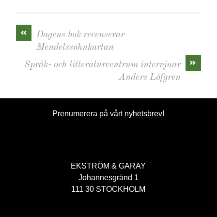
«
Dagens bok recenserar
Mendelssohnkartan
»
Språk- och litteraturcentrum intervjuar
Anders Löfgren
Prenumerera på vårt
nyhetsbrev
!
EKSTRÖM & GARAY
Johannesgränd 1
111 30 STOCKHOLM