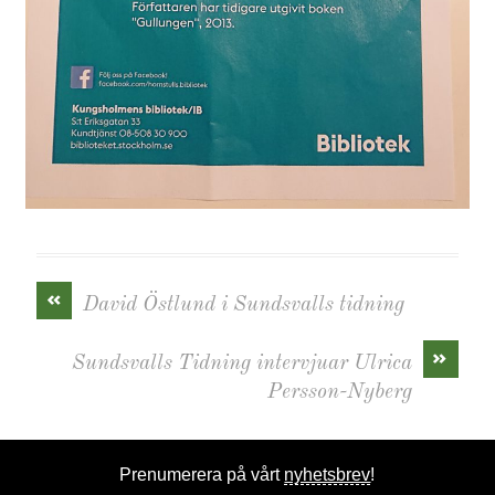
«
David Östlund i Sundsvalls tidning
»
Sundsvalls Tidning intervjuar Ulrica
Persson-Nyberg
Prenumerera på vårt
nyhetsbrev
!