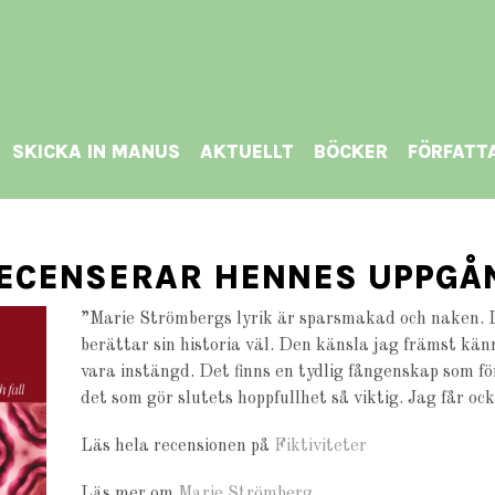
SKICKA IN MANUS
AKTUELLT
BÖCKER
FÖRFATT
RECENSERAR HENNES UPPGÅ
”Marie Strömbergs lyrik är sparsmakad och naken. D
berättar sin historia väl. Den känsla jag främst känn
vara instängd. Det finns en tydlig fångenskap som f
det som gör slutets hoppfullhet så viktig. Jag får ocks
Läs hela recensionen på
Fiktiviteter
Läs mer om
Marie Strömberg