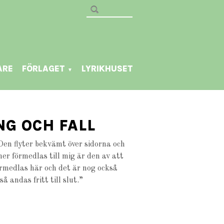
ARE
FÖRLAGET
LYRIKHUSET
▼
NG OCH FALL
en flyter bekvämt över sidorna och
er förmedlas till mig är den av att
örmedlas här och det är nog också
å andas fritt till slut.”