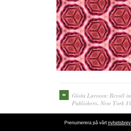
«
Gösta Larsson: Revolt i
Publishers, New York 1
Prenumerera på vårt
nyhetsbrev