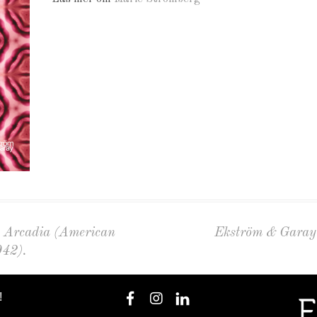
n Arcadia (American
Ekström & Garay 
942).
!