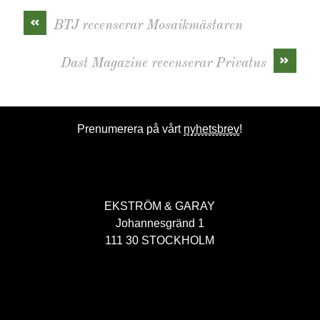
«
BTJ recenserar Mosaikmästaren
»
Dast Magazine recenserar Privatus
Prenumerera på vårt
nyhetsbrev
!
EKSTRÖM & GARAY
Johannesgränd 1
111 30 STOCKHOLM