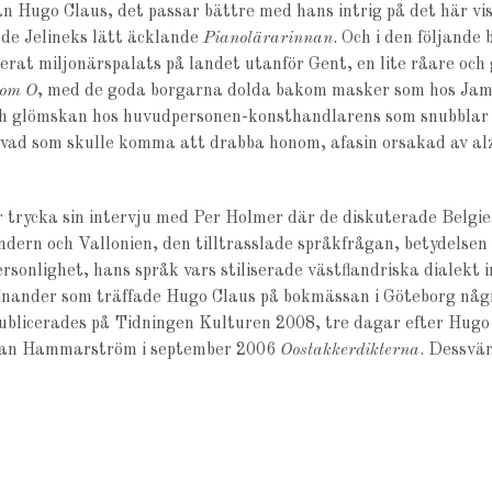
 Hugo Claus, det passar bättre med hans intrig på det här viset
iede Jelineks lätt äcklande
Pianolärarinnan
. Och i den följande
olerat miljonärspalats på landet utanför Gent, en lite råare o
 om O
, med de goda borgarna dolda bakom masker som hos Jame
ch glömskan hos huvudpersonen-konsthandlarens som snubblar
e vad som skulle komma att drabba honom, afasin orsakad av a
r trycka sin intervju med Per Holmer där de diskuterade Belgi
ndern och Vallonien, den tilltrasslade språkfrågan, betydelse
rsonlighet, hans språk vars stiliserade västflandriska dialekt in
Enander som träffade Hugo Claus på bokmässan i Göteborg några
publicerades på Tidningen Kulturen 2008, tre dagar efter Hugo
han Hammarström i september 2006
Oostakkerdikterna
. Dessvär