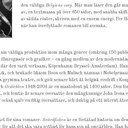
den väldiga
Belgiens sorg
. När man läser den går ma
av, en textmassa på över 650 sidor, med snabba skift
av skilda röster, skriven med en enorm energi. Per H
när han överflyttade romanen till svenska.
av sin väldiga produktion inom många genrer (omkring 150 publ
 filmregissör och grafiker – en gång medlem av den modernist
 där den varit verksam, Köpenhamn-Bryssel-Amsterdam). Han 
atik, och brukade liksom Boon och Mulisch nämnas i Nobelpri
s grymma teater, och gick senare hårt åt belgisk rovdrift i Kon
rk
Gedichten
1948-2004 är en mastodont på 1400 sidor. Den fö
, och femtio år senare översatte den mångkunnige John Irons ett
 också själv en flitig översättare, och duktig på ett internt åte
art för sina romaner.
Svärdfisken
är en förtätad historia om de
 för att det ska vara nyttigt för hans syn på omvärlden. Han 