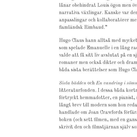
lånar obehindrat Louis ögon men öve
narrativa växlingar. Kanske var den
anpasslingar och kollaboratörer me
flamländsk Rimbaud.”
Hugo Claus hann alltså med mycket 
som spelade Emanuelle i en lång rad
valde att få sitt liv avslutat på e
romaner men också dikter och drama
båda sista berättelser som Hugo Cl
Sista bädden
och
En vandring i söm
litteraturfonden. I dessa båda kor
förtryckt hemmadotter, en pianist, s
långt brev till modern som hon red
handlade om Joan Crawfords förfära
boken (och sett filmen, med en gan
skrivit den och filmstjärnan själv so