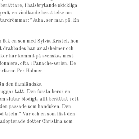
berättare, i halsbrytande skickliga
grafi, en vindlande berättelse om
attardrömmar: ”Jaha, ser man på. En
fick en son med Sylvia Kristel, hon
tet drabbades han av alzheimer och
böcker har kommit på svenska, mest
onniers, ofta i Panache-serien. De
erfarne Per Holmer.
rån den flamländska
uggar tätt. Den första berör en
m slutar blodigt, allt berättat i ett
n den passade som handsken. Den
 titeln.” Var och en som läst den
 adopterade dotter Christina som