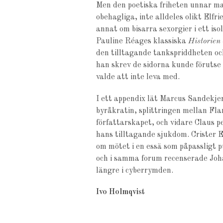
Men den poetiska friheten unnar man
obehagliga, inte alldeles olikt Elfr
annat om bisarra sexorgier i ett is
Pauline Réages klassiska
Historien
den tilltagande tankspriddheten o
han skrev de sidorna kunde föruts
valde att inte leva med.
I ett appendix lät Marcus Sandekje
byråkratin, splittringen mellan Fla
författarskapet, och vidare Claus pe
hans tilltagande sjukdom. Crister 
om mötet i en essä som påpassligt 
och i samma forum recenserade Jo
längre i cyberrymden.
Ivo Holmqvist