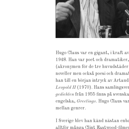
Hugo Claus var en gigant, i kraft 
1948. Han var poet och dramatiker,
(akronymen för de tre huvudstäder
noveller men också poesi och dram
han till en början intryck av Artaud
Leopold II
(1970). Hans samlingsve
gedichten
från 1955 finns på svenska
engelska,
Greetings
. Hugo Claus var
mellan genrer.
I Sverige blev han känd nästan enb
alltför många Clint Eastwood-filmer