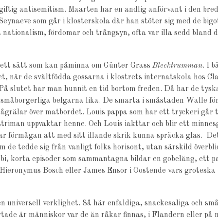
v giftig antisemitism. Maarten har en andlig anförvant i den b
eynaeve som går i klosterskola där han stöter sig med de bigo
t nationalism, fördomar och trångsyn, ofta var illa sedd bland
å ett sätt som kan påminna om Günter Grass
Blecktrumman
. I 
, när de svältfödda gossarna i klostrets internatskola hos Cla
På slutet har man hunnit en tid bortom freden. Då har de tys
småborgerliga belgarna lika. De smarta i småstaden Walle för
ågrälar över matbordet. Louis pappa som har ett tryckeri går t
triman uppvaktar henne. Och Louis iakttar och blir ett minnes
 förmågan att med sitt illande skrik kunna spräcka glas. Det 
 de tedde sig från vanligt folks horisont, utan särskild överbli
förbi, korta episoder som sammantagna bildar en gobeläng, ett p
Hieronymus Bosch eller James Ensor i Oostende vars groteska K
 en universell verklighet. Så här enfaldiga, snackesaliga och s
tade är människor var de än råkar finnas, i Flandern eller på