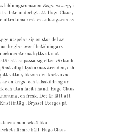
reda bildningsromanen
Belgiens sorg
, i
tta. Inte underligt att Hugo Claus,
 de ultrakonservativa anhängarna av
bägge utspelar sig en stor del av
us dreglar över filmtidningars
ka ockupanterna bytts ut mot
står att anpassa sig efter växlande
jänstvilligt tyskarnas ärenden, och
gott vittne, liksom den kortvuxne
är en krigs- och tidsskildring ur
ck och utan facit i hand. Hugo Claus
anorama, en fresk. Det är lätt att
risti intåg i Bryssel återges på
måskurna men också lika
 mycket närmre håll. Hugo Claus