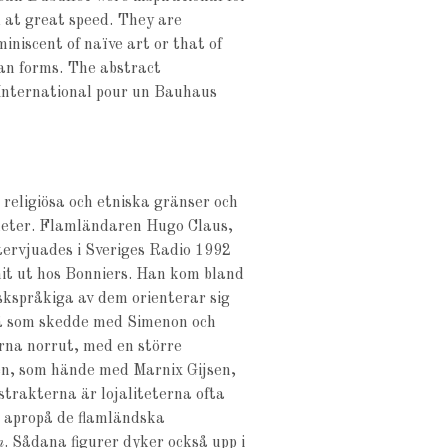
 at great speed. They are
iniscent of naïve art or that of
man forms. The abstract
International pour un Bauhaus
 religiösa och etniska gränser och
gheter. Flamländaren Hugo Claus,
tervjuades i Sveriges Radio 1992
t ut hos Bonniers. Han kom bland
nskspråkiga av dem orienterar sig
l, så som skedde med Simenon och
rna norrut, med en större
en, som hände med Marnix Gijsen,
trakterna är lojaliteterna ofta
 apropå de flamländska
n
. Sådana figurer dyker också upp i