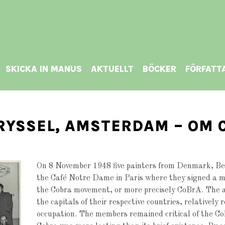
SKICKA IN MANUS
AKTUELLT
BÖCKER
FÖRFATT
RYSSEL, AMSTERDAM – OM 
On 8 November 1948 five painters from Denmark, B
the Café Notre Dame in Paris where they signed a m
the Cobra movement, or more precisely CoBrA. The ac
the capitals of their respective countries, relatively 
occupation. The members remained critical of the Co