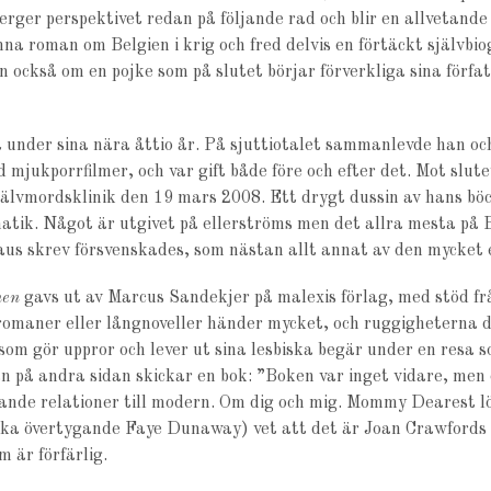
rger perspektivet redan på följande rad och blir en allvetande 
na roman om Belgien i krig och fred delvis en förtäckt självbio
n också om en pojke som på slutet börjar förverkliga sina förf
under sina nära åttio år. På sjuttiotalet sammanlevde han och 
 mjukporrfilmer, och var gift både före och efter det. Mot slu
n självmordsklinik den 19 mars 2008. Ett drygt dussin av hans 
tik. Något är utgivet på ellerströms men det allra mesta på B
aus skrev försvenskades, som nästan allt annat av den mycket 
nen
gavs ut av Marcus Sandekjer på malexis förlag, med stöd f
tromaner eller långnoveller händer mycket, och ruggigheterna d
om gör uppror och lever ut sina lesbiska begär under en resa so
an på andra sidan skickar en bok: ”Boken var inget vidare, me
nde relationer till modern. Om dig och mig. Mommy Dearest löd
ska övertygande Faye Dunaway) vet att det är Joan Crawfords
m är förfärlig.