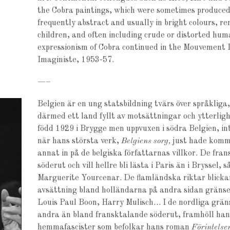
the Cobra paintings, which were sometimes produced
frequently abstract and usually in bright colours, rem
children, and often including crude or distorted hu
expressionism of Cobra continued in the Mouvement 
Imaginiste, 1953-57.
—–
Belgien är en ung statsbildning tvärs över språkliga,
därmed ett land fyllt av motsättningar och ytterli
född 1929 i Brygge men uppvuxen i södra Belgien, in
när hans största verk,
Belgiens sorg,
just hade kommi
annat in på de belgiska författarnas villkor. De fra
söderut och vill hellre bli lästa i Paris än i Brysse
Marguerite Yourcenar. De flamländska riktar blicka
avsättning bland holländarna på andra sidan gräns
Louis Paul Boon, Harry Mulisch… I de nordliga gräns
andra än bland fransktalande söderut, framhöll han
hemmafascister som befolkar hans roman
Förintelse