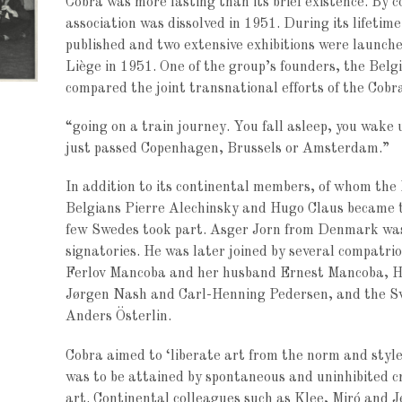
Cobra was more lasting than its brief existence. By c
association was dissolved in 1951. During its lifeti
published and two extensive exhibitions were launch
Liège in 1951. One of the group’s founders, the Bel
compared the joint transnational efforts of the Cobr
“going on a train journey. You fall asleep, you wak
just passed Copenhagen, Brussels or Amsterdam.”
In addition to its continental members, of whom th
Belgians Pierre Alechinsky and Hugo Claus became
few Swedes took part. Asger Jorn from Denmark was 
signatories. He was later joined by several compatri
Ferlov Mancoba and her husband Ernest Mancoba, He
Jørgen Nash and Carl-Henning Pedersen, and the 
Anders Österlin.
Cobra aimed to ‘liberate art from the norm and style
was to be attained by spontaneous and uninhibited cr
art. Continental colleagues such as Klee, Miró and J