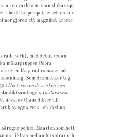
n in i en värld som man slukas upp
en i berättarperspektiv och en kör
olmer gjorde ett magnifikt arbete
icerade verk), med debut redan
iska målargruppen Cobra
skrev en lång rad romaner och
ssammanhang. Som dramatiker tog
go i
Het
leven en de werken van
rsta diktsamlingen,
Oostakkerse
 urval av Claus dikter till
rbruk av egna verk i en växling
n säregne pojken Maarten som sett
hamnar i kläm mellan föräldrar och