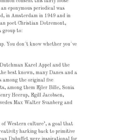
ommon consent this fairly loose
me an eponymous periodical was
ed, in Amsterdam in 1949 and in
gian poet Christian Dotremont,
a group to:
e up. You don´t know whether you´ve
e Dutchman Karel Appel and the
 the best known, many Danes and a
among the original five
ots, among them Ejler Bille, Sonia
nry Heerup, Egill Jacobsen,
Swedes Max Walter Svanberg and
 of Western culture’, a goal that
eativity harking back to primitive
ean Dubuffet were inspirational for