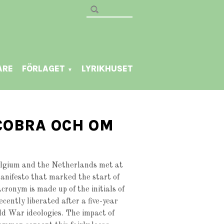
ARE
FÖRLAGET
LYRIKHUSET
▼
COBRA OCH OM
elgium and the Netherlands met at
anifesto that marked the start of
ronym is made up of the initials of
recently liberated after a five-year
ld War ideologies. The impact of