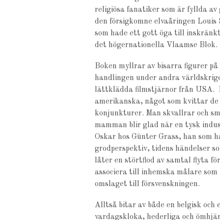
religiösa fanatiker som är fyllda a
den försigkomne elvaåringen Louis S
som hade ett gott öga till inskränk
det högernationella Vlaamse Blok.
Boken myllrar av bisarra figurer p
handlingen under andra världskriget
lättklädda filmstjärnor från USA. 
amerikanska, något som kvittar de 
konjunkturer. Man skvallrar och sm
mamman blir glad när en tysk indus
Oskar hos Günter Grass, han som har
grodperspektiv, tidens händelser som
låter en störtflod av samtal flyta 
associera till inhemska målare som 
omslaget till försvenskningen.
Alltså bitar av både en belgisk och
vardagskloka, hederliga och ömhjär