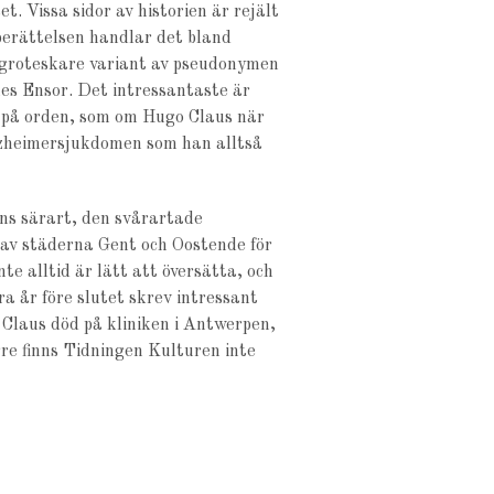
. Vissa sidor av historien är rejält
 berättelsen handlar det bland
ch groteskare variant av pseudonymen
s Ensor. Det intressantaste är
 på orden, som om Hugo Claus när
lzheimersjukdomen som han alltså
ens särart, den svårartade
n av städerna Gent och Oostende för
te alltid är lätt att översätta, och
 år före slutet skrev intressant
 Claus död på kliniken i Antwerpen,
re finns Tidningen Kulturen inte