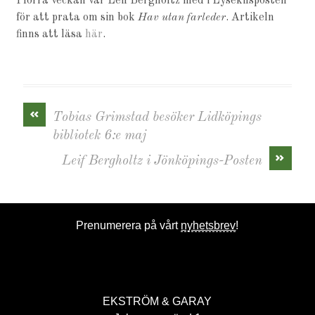
I förra veckan var Leif Bergholtz med i Lysekilsposten
för att prata om sin bok
Hav utan farleder
. Artikeln
finns att läsa
här
.
«
Tobias Grimstad besöker Lidköpings
bibliotek 6:e maj
»
Leif Bergholtz i Jönköpings-Posten
Prenumerera på vårt
nyhetsbrev
!
EKSTRÖM & GARAY