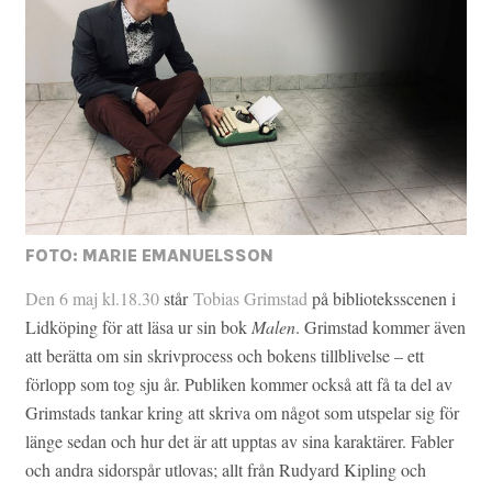
FOTO: MARIE EMANUELSSON
Den 6 maj kl.18.30
står
Tobias Grimstad
på biblioteksscenen i
Lidköping för att läsa ur sin bok
Malen
. Grimstad kommer även
att berätta om sin skrivprocess och bokens tillblivelse – ett
förlopp som tog sju år. Publiken kommer också att få ta del av
Grimstads tankar kring att skriva om något som utspelar sig för
länge sedan och hur det är att upptas av sina karaktärer. Fabler
och andra sidorspår utlovas; allt från Rudyard Kipling och