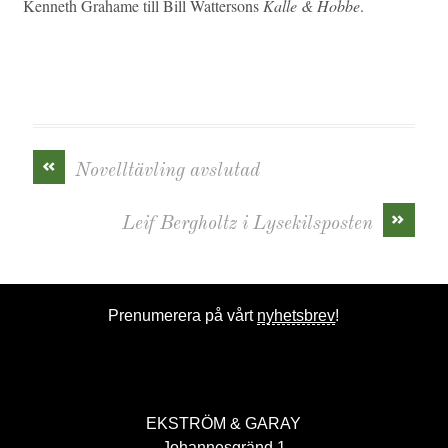
Kenneth Grahame till Bill Wattersons
Kalle & Hobbe
.
«
Novelltävling avslutad
»
Leif Bergholtz i Lysekilsposten
Prenumerera på vårt
nyhetsbrev
!
EKSTRÖM & GARAY
Johannesgränd 1