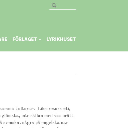
ARE
FÖRLAGET
LYRIKHUSET
▼
amma kulturarv. Libri resurrecti,
glömska, inte sällan med viss orätt.
på svenska, några på engelska när