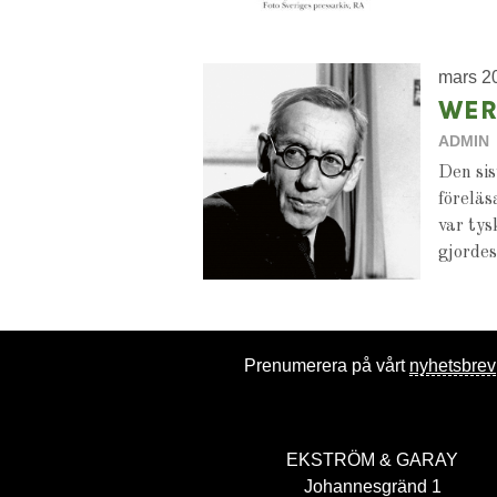
mars 2
WER
ADMIN
Den sis
föreläs
var tys
gjordes
Prenumerera på vårt
nyhetsbrev
EKSTRÖM & GARAY
Johannesgränd 1