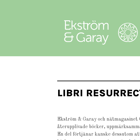
LIBRI RESURREC
Ekström & Garay och nätmagasinet Op
återupplivade böcker, uppmärksammar 
En del förtjänar kanske dessutom att