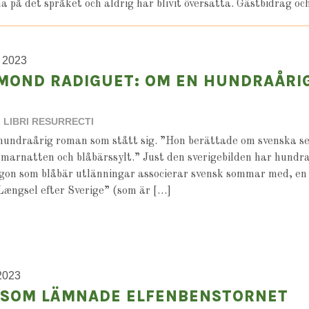
 på det språket och aldrig har blivit översatta. Gästbidrag 
, 2023
MOND RADIGUET: OM EN HUNDRAÅRI
LIBRI RESURRECTI
undraårig roman som stått sig. ”Hon berättade om svenska sed
arnatten och blåbärssylt.” Just den sverigebilden har hundra 
ngon som blåbär utlänningar associerar svensk sommar med, e
Længsel efter Sverige” (som är […]
 2023
 SOM LÄMNADE ELFENBENSTORNET