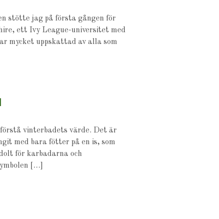
en stötte jag på första gången för
ire, ett Ivy League-universitet med
var mycket uppskattad av alla som
N
förstå vinterbadets värde. Det är
it med bara fötter på en is, som
rdolt för karbadarna och
symbolen […]