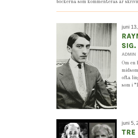
böckerna som kommenteras är skrivna
juni 13
RAY
SIG.
ADMIN
Om en h
midsomm
ofta li
som i ”
juni 5,
TRE