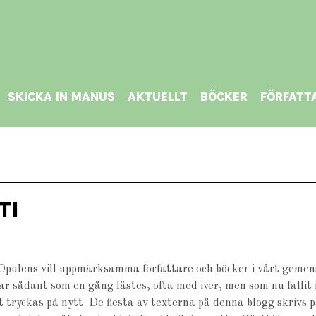
SKICKA IN MANUS
AKTUELLT
BÖCKER
FÖRFATT
TI
ulens vill uppmärksamma författare och böcker i vårt gemens
sådant som en gång lästes, ofta med iver, men som nu fallit i 
 tryckas på nytt. De flesta av texterna på denna blogg skrivs 