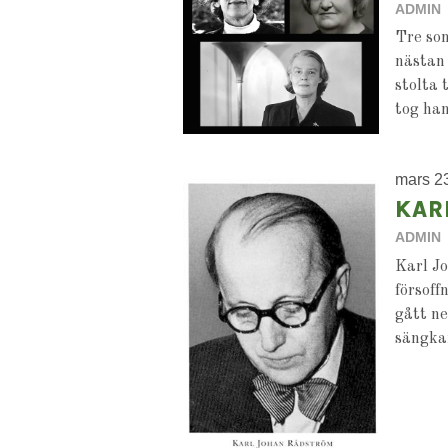
ADMIN
Tre som
nästan 
stolta 
tog han
mars 2
KAR
ADMIN
Karl Jo
försoff
gått ne
sängkam