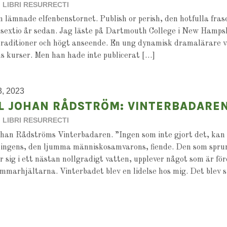
LIBRI RESURRECTI
 lämnade elfenbenstornet. Publish or perish, den hotfulla fras
sextio år sedan. Jag läste på Dartmouth College i New Hampsh
traditioner och högt anseende. En ung dynamisk dramalärare 
s kurser. Men han hade inte publicerat […]
3, 2023
L JOHAN RÅDSTRÖM: VINTERBADARE
LIBRI RESURRECTI
han Rådströms Vinterbadaren. ”Ingen som inte gjort det, kan 
ningens, den ljumma människosamvarons, fiende. Den som sprung
r sig i ett nästan nollgradigt vatten, upplever något som är fö
marhjältarna. Vinterbadet blev en lidelse hos mig. Det blev 