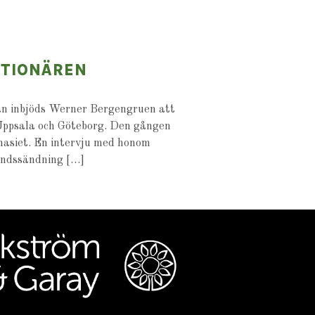
KTIONÄREN
an inbjöds Werner Bergengruen att
 Uppsala och Göteborg. Den gången
nasiet. En intervju med honom
andssändning […]