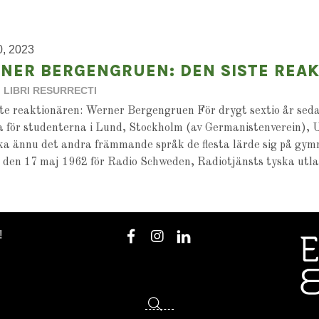
0, 2023
NER BERGENGRUEN: DEN SISTE REA
LIBRI RESURRECTI
te reaktionären: Werner Bergengruen För drygt sextio år sed
a för studenterna i Lund, Stockholm (av Germanistenverein),
ka ännu det andra främmande språk de flesta lärde sig på gym
 den 17 maj 1962 för Radio Schweden, Radiotjänsts tyska utl
!