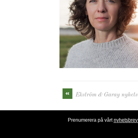
«
Ekström & Garay nyhets
Prenumerera på vårt
nyhetsbrev