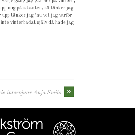
Varje gång jag går ner på vintern,
 upp mig på iskanten, så tänker jag
 upp tänker jag ’nu vet jag varför
 inte vinterbadat själv då hade jag
»
ie intervjuar Anja Smits