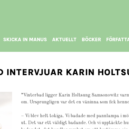
SKICKA IN MANUS
AKTUELLT
BÖCKER
FÖRFATT
 INTERVJUAR KARIN HOLT
”Vinterbad ligger Karin Holtsung Samsonowitz varm
om. Ursprungligen var det en väninna som fick henne
– Vi blev helt tokiga. Vi badade med pannlampa i mör
ut. Det var ett väldigt badande. Och vi upptäckte hu