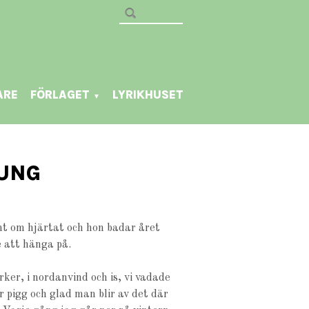
ARE
FÖRLAGET
LYRIKHUSET
▼
SUNG
t om hjärtat och hon badar året
 att hänga på.
ker, i nordanvind och is, vi vadade
r pigg och glad man blir av det där