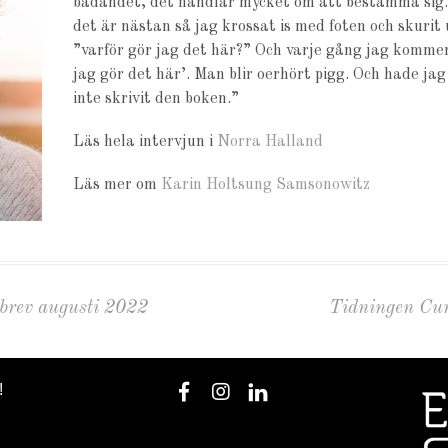
badandet, det handlar mycket om att bestämma sig. 
det är nästan så jag krossat is med foten och skurit
”varför gör jag det här?” Och varje gång jag kommer
jag gör det här’. Man blir oerhört pigg. Och hade jag
inte skrivit den boken.”
Läs hela intervjun i
Norra Halland
Läs mer om
Karin Holtsung Samsonowitz
brev augusti 2022
Tidningen Cur
!