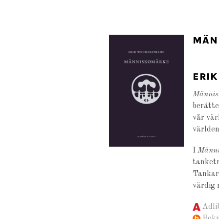
MÄN
ERI
Männis
berätte
vår vär
världen
I
Männi
tanketr
Tankar 
värdig 
Adli
Bok