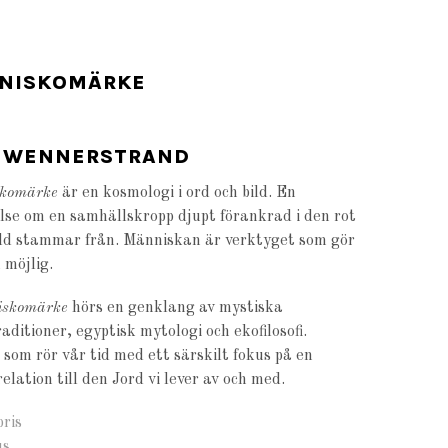
NISKOMÄRKE
K WENNERSTRAND
komärke
är en kosmologi i ord och bild. En
lse om en samhällskropp djupt förankrad i den rot
ld stammar från. Människan är verktyget som gör
 möjlig.
skomärke
hörs en genklang av mystiska
aditioner, egyptisk mytologi och ekofilosofi.
som rör vår tid med ett särskilt fokus på en
relation till den Jord vi lever av och med.
bris
us