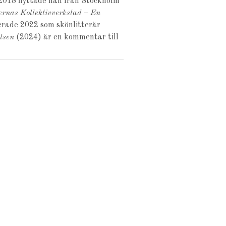
 2018 flyttade han från Stockholm
rnas Kollektivverkstad – En
erade 2022 som skönlitterär
lsen
(2024) är en kommentar till