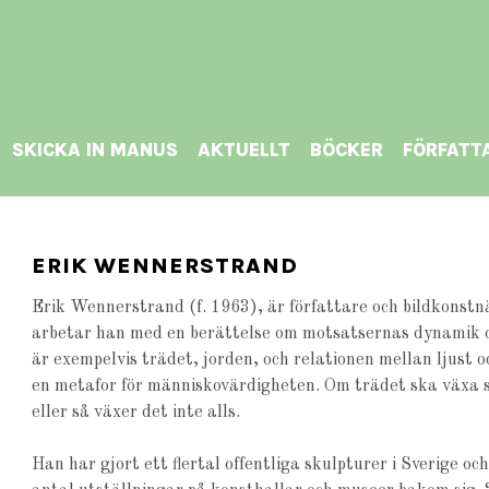
SKICKA IN MANUS
AKTUELLT
BÖCKER
FÖRFATT
ERIK WENNERSTRAND
Erik Wennerstrand (f. 1963), är författare och bildkonstnär
arbetar han med en berättelse om motsatsernas dynamik oc
är exempelvis trädet, jorden, och relationen mellan ljust 
en metafor för människovärdigheten. Om trädet ska växa 
eller så växer det inte alls.
Han har gjort ett flertal offentliga skulpturer i Sverige oc