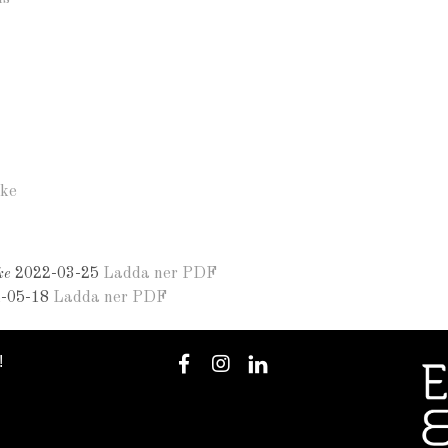
ke
ke
2022-03-25
Ladda ner PDF
-05-18
Ladda ner PDF
!