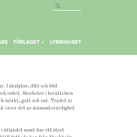
ARE
FÖRLAGET
LYRIKHUSET
▼
. I skulptur, dikt och bild
h enhet. Storheter i berättelsen
och mörkt, gott och ont. Trädet är
så växer det av människovärdighet
h i utlandet samt har ett stort