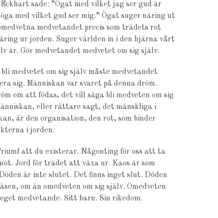
Eckhart sade: ”Ögat med vilket jag ser gud är
ga med vilket gud ser mig.” Ögat suger näring ut
omedvetna medvetandet precis som trädets rot
äring ur jorden. Suger världen in i den hjärna vårt
lv är. Gör medvetandet medvetet om sig själv.
 bli medvetet om sig själv måste medvetandet
era sig. Människan var svaret på denna dröm.
öm om att födas, det vill säga bli medveten om sig
Människan, eller rättare sagt, det mänskliga i
an, är den organisation, den rot, som binder
terna i jorden.
riumf att du existerar. Någonting för oss att ta
mot. Jord för trädet att växa ur. Kaos är som
Döden är inte slutet. Det finns inget slut. Döden
väsen, om än omedveten om sig själv. Omedveten
 eget medvetande. Sitt barn. Sin rikedom.