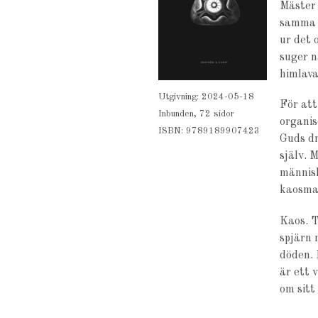
Mäster 
samma ö
ur det 
suger n
himlava
Utgivning: 2024-05-18
För att
Inbunden, 72 sidor
organis
ISBN: 9789189907423
Guds dr
själv. 
människ
kaosmak
Kaos. T
spjärn 
döden. 
är ett 
om sitt