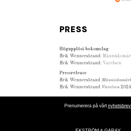
PRESS
Högupplöst bokomslag
Erik Wennerstrand:
Människomär
Erik Wennerstrand:
Varelsen
Pressrelease
Erik Wennerstrand
Människomär
Erik Wennerstrand
Varelsen
2024
Prenumerera på vårt
nyhetsbrev
EKSTRÖM & GARAY