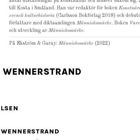
antal utställningar på konsthallar och museer bakom sig.
till Kosta i Småland. Han var redaktör för boken
Konstnäre
svensk kulturhistoria
(Carlsson Bokförlag 2018) och debut
författare med diktsamlingen
Människomärke
. Boken
Vare
och utveckling av
Människomärke
.
På Ekström & Garay:
Människomärke
(2022)
K WENNERSTRAND
ELSEN
K WENNERSTRAND