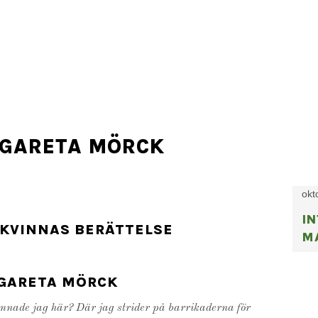
RGARETA MÖRCK
okt
I
 KVINNAS BERÄTTELSE
M
GARETA MÖRCK
nade jag här? Där jag strider på barrikaderna för