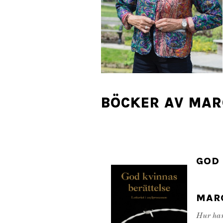
BÖCKER AV MA
GOD
MAR
Hur ham