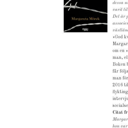
dessa u
varit ti
Det är 
associe
västlän
»God kv
Margare
om en »
man, el
Boken b
får föl
man för
2016 ti
flyktin
intervj
socials
Citat f
Margare
hon var