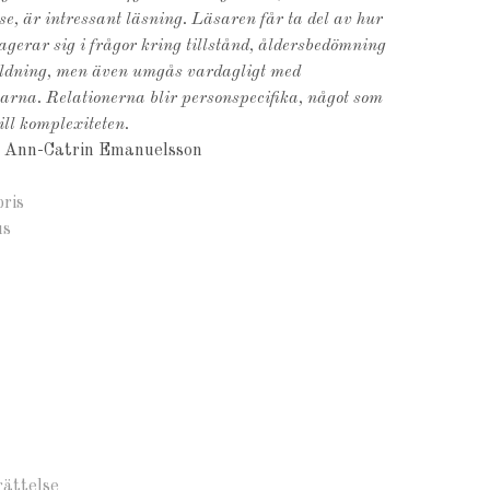
lse, är intressant läsning. Läsaren får ta del av hur
agerar sig i frågor kring tillstånd, åldersbedömning
ildning, men även umgås vardagligt med
rna. Relationerna blir personspecifika, något som
till komplexiteten.
:
Ann-Catrin Emanuelsson
bris
us
rättelse