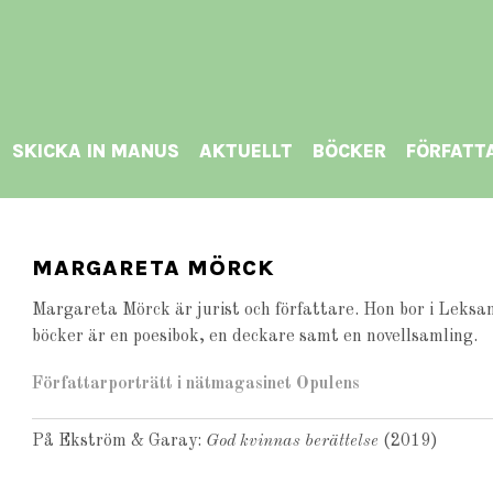
SKICKA IN MANUS
AKTUELLT
BÖCKER
FÖRFATT
MARGARETA MÖRCK
Margareta Mörck är jurist och författare. Hon bor i Leksa
böcker är en poesibok, en deckare samt en novellsamling.
Författarporträtt i nätmagasinet Opulens
På Ekström & Garay:
God kvinnas berättelse
(2019)