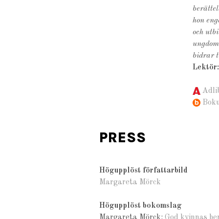
berätte
hon eng
och utb
ungdoma
bidrar 
Lektör
Adli
Bok
PRESS
Högupplöst författarbild
Margareta Mörck
Högupplöst bokomslag
Margareta Mörck:
God kvinnas be