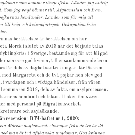
ngdomar som kommer långt ifrån. Länder jag aldrig
ll. Som jag vagt känner till. Afghanistan och Iran.
pojkarnas hemländer. Länder som får mig att
ra till krig och kvinnoförtryck. Ockupation från
der.
innas berättelse« är berättelsen om hur
ta Mörck i slutet av 2015 när det började talas
flyktingkris« i Sverige, bestämde sig för att bli god
ler snarare god kvinna, till ensamkommande barn.
estår dels av dagboksanteckningar där läsaren
ja med Margareta och de två pojkar hon blev god
, i vardagen och i viktiga händelser, från våren
ll sommaren 2019, dels av fakta om asylprocessen,
gbarnens hemland och Islam. I boken finns även
uer med personal på Migrationsverket,
ekreterare och asylsökande.
rån recension i BTJ-häftet nr 1, 2020:
ta Mörcks dagboksanteckningar från de tre år då
 god man åt två afghanska ungdomar, God kvinnas