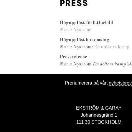
PRESS
Högupplöst författarbild
Marie Nyström
Högupplöst bokomslag
Marie Nyström:
En dotters kamp
Pressrelease
Marie Nyström
En dotters kamp
20
Prenumerera på vårt
nyhetsbrev
EKSTRÖM & GARAY
Johannesgränd 1
111 30 STOCKHOLM