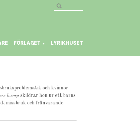
ARE
FÖRLAGET
LYRIKHUSET
▼
sbruksproblematik och kvinnor
ters kamp
skildrar hon ur ett barns
ld, missbruk och frånvarande