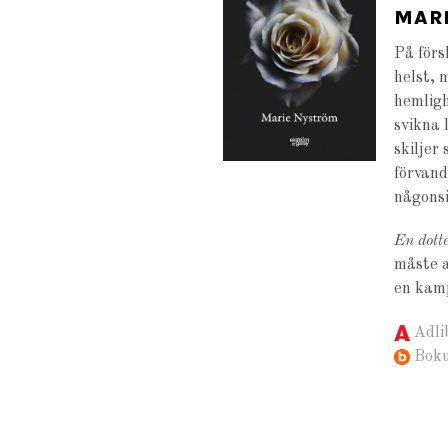
MAR
På förs
helst, 
hemligh
svikna 
skiljer
förvand
någonsi
En dott
måste a
en kamp
Adli
Bok