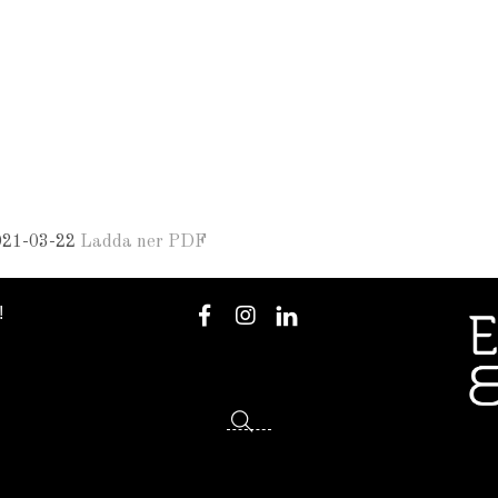
21-03-22
Ladda ner PDF
!