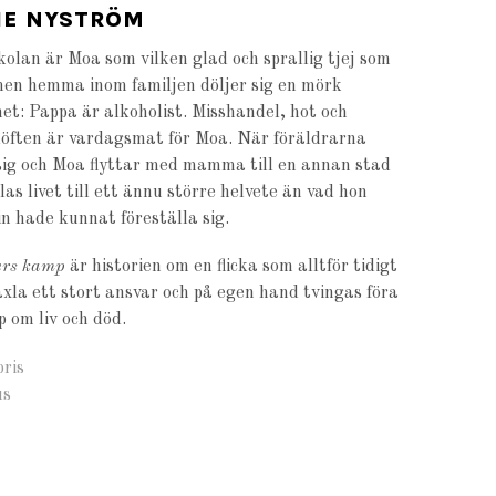
IE NYSTRÖM
kolan är Moa som vilken glad och sprallig tjej som
men hemma inom familjen döljer sig en mörk
et: Pappa är alkoholist. Misshandel, hot och
löften är vardagsmat för Moa. När föräldrarna
 sig och Moa flyttar med mamma till en annan stad
las livet till ett ännu större helvete än vad hon
n hade kunnat föreställa sig.
ers kamp
är historien om en flicka som alltför tidigt
xla ett stort ansvar och på egen hand tvingas föra
 om liv och död.
bris
us