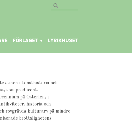
ARE
FÖRLAGET
LYRIKHUSET
▼
texamen i konsthistoria och
ia, som producent,
ecennium på Österlen, i
ntikviteter, historia och
ch rovgrävda kulturarv på mindre
aniserade brottslighetens