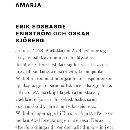
AMARJA
ERIK EDSBAGGE
ENGSTRÖM
OCH
OSKAR
SJÖBERG
Januari 1978. Författaren Axel befinner sig i
exil, hemsökt av minnen och plågad av
förföljelse. Han beslutar sig för att skriva ett
brev till sin tidigare nära vän, kosmopoliten
Wilhelm. Genom den följande korrespondensen
uppdagas gemensamma faktorer i bägge deras
tillvaro: ett märkligt tryck i atmosfären,
vacklande fysisk och psykisk hälsa samt
kostymklädda män som tycks spionera.
Wilhelm beger sig ut i Europa på jakt efter svar
medan Axel företar sig en inre resa. Deras
efterforskningar driver dem allt djupare in i ett