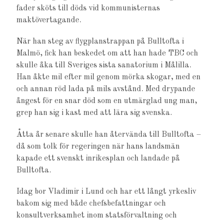
fader sköts till döds vid kommunisternas
maktövertagande.
När han steg av flygplanstrappan på Bulltofta i
Malmö, fick han beskedet om att han hade TBC och
skulle åka till Sveriges sista sanatorium i Målilla.
Han åkte mil efter mil genom mörka skogar, med en
och annan röd lada på mils avstånd. Med drypande
ångest för en snar död som en utmärglad ung man,
grep han sig i kast med att lära sig svenska.
Åtta år senare skulle han återvända till Bulltofta –
då som tolk för regeringen när hans landsmän
kapade ett svenskt inrikesplan och landade på
Bulltofta.
Idag bor Vladimir i Lund och har ett långt yrkesliv
bakom sig med både chefsbefattningar och
konsultverksamhet inom statsförvaltning och