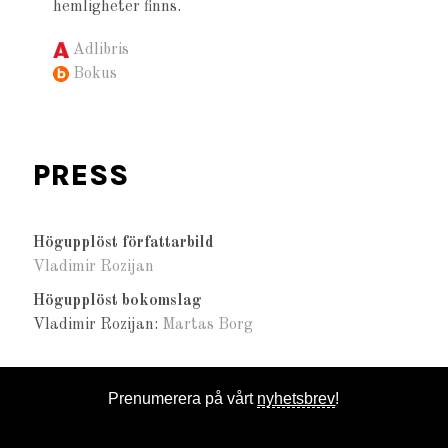
hemligheter finns.
Adlibris
Bokus
PRESS
Högupplöst författarbild
Vladimir Rozijan
Högupplöst bokomslag
Vladimir Rozijan:
Martas Borg
Prenumerera på vårt
nyhetsbrev
!