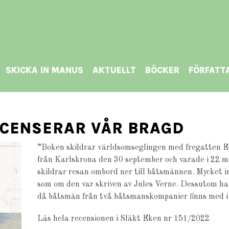
SKICKA IN MANUS
AKTUELLT
BÖCKER
FÖRFATT
ECENSERAR VÅR BRAGD
”Boken
skildrar världsomseglingen med fregatten
E
från
Karlskrona den 30 september och varade i
22 m
skildrar resan ombord ner till båtsmännen.
Mycket i
som om den var skriven av Jules Verne.
Dessutom har
då båtsmän från två
båtsmanskompanier finns med 
Läs hela recensionen i
Släkt Eken nr 151/2022