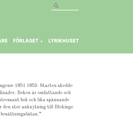
ARE
FÖRLAGET
LYRIKHUSET
▼
ugenie 1851 1853. Starten skedde
ånader. Boken är omfattande och
ntressant bok och lika spännande
 den stor anknytning till
Blekinge
i
besättningslistan.”