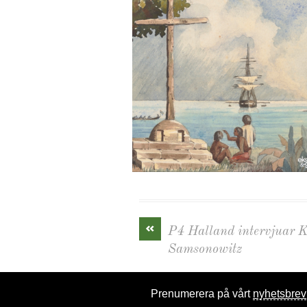
«
P4 Halland intervjuar 
Samsonowitz
Prenumerera på vårt
nyhetsbrev