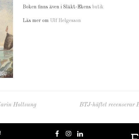
Boken finns även i Släkt-Ekens
butik
Läs mer om
Ulf Helgesson
Karin Holtsung
BTJ-häftet recenserar 
!