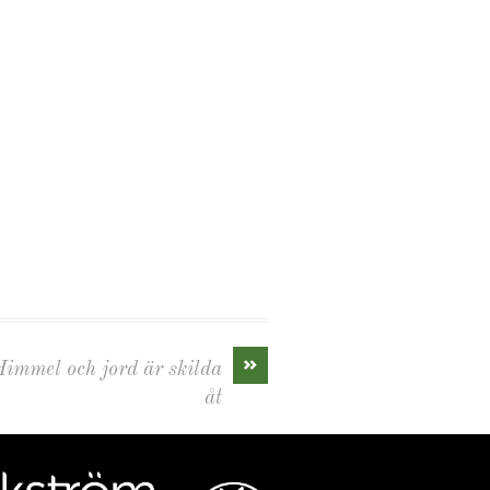
»
Himmel och jord är skilda
åt