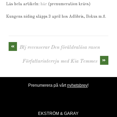
Läs hela artikeln:
här
(prenumeration krävs)
Kungens niding släpps 3 april hos Adlibris, Bokus m.fl.
«
Btj recenserar Den föräldralösa rasen
»
Författarintervju med Kia Temmes
Prenumerera på vårt
nyhetsbrev
!
EKSTRÖM & GARAY