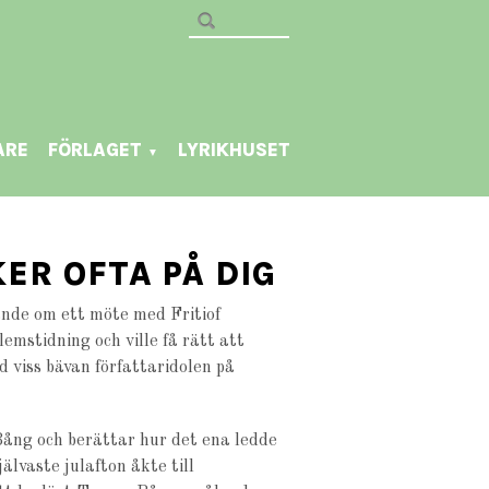
ARE
FÖRLAGET
LYRIKHUSET
▼
ER OFTA PÅ DIG
nde om ett möte med Fritiof
emstidning och ville få rätt att
d viss bävan författaridolen på
ång och berättar hur det ena ledde
jälvaste julafton åkte till