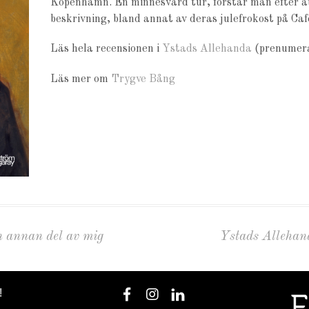
Köpenhamn. En minnesvärd tur, förstår man efter a
beskrivning, bland annat av deras julefrokost på Caf
Läs hela recensionen i
Ystads Allehanda
(prenumera
Läs mer om
Trygve Bång
n annan del av mig
Ystads Allehan
!