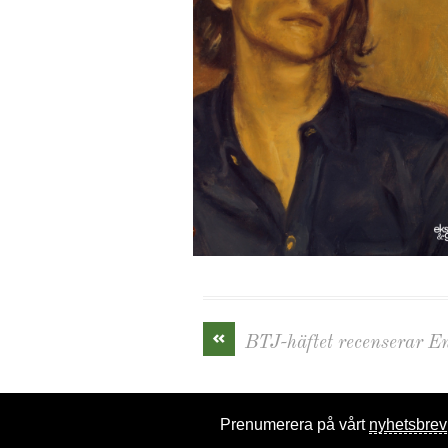
«
BTJ-häftet recenserar E
Prenumerera på vårt
nyhetsbrev