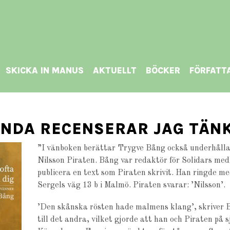
SKICKA IN MANUS
AKTUELLT
BÖCKER
FÖRFATT
NDA RECENSERAR JAG TÄNK
”I vänboken berättar Trygve Bång också underhålla
Nilsson Piraten. Bång var redaktör för Solidars medl
publicera en text som Piraten skrivit. Han ringde me
Sergels väg 13 b i Malmö. Piraten svarar: ’Nilsson’.
’Den skånska rösten hade malmens klang’, skriver B
till det andra, vilket gjorde att han och Piraten på s