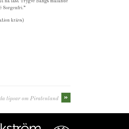
tt ha läst Trygve Bångs målande
é Sorgenfri.”
tion krävs)
»
da tipsar om Piratenland