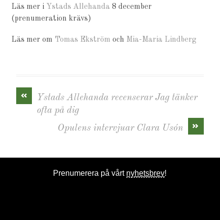
Läs mer i
Ystads Allehanda
8 december
(prenumeration krävs)
Läs mer om
Tomas Ekström
och
Mia-Maria Lindberg
«
Ystads Allehanda recenserar Jag tänker
ofta på dig
»
Opulens intervjuar Clara Usón
Prenumerera på vårt
nyhetsbrev
!