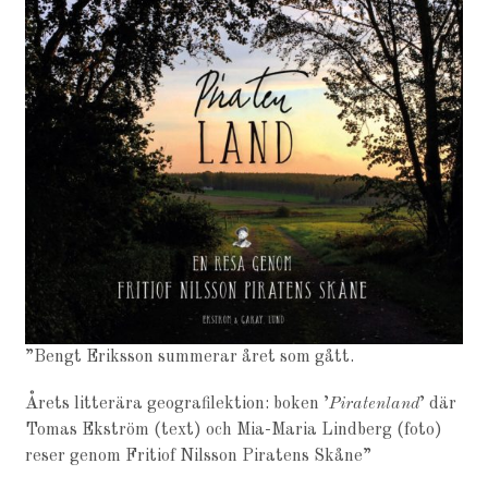
”Bengt Eriksson summerar året som gått.
Årets litterära geografilektion: boken ’
Piratenland
’ där
Tomas Ekström (text) och Mia-Maria Lindberg (foto)
reser genom Fritiof Nilsson Piratens Skåne”