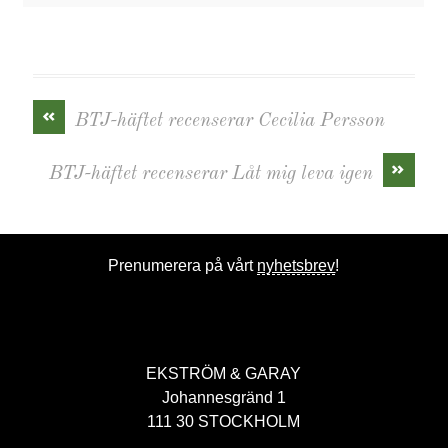
«
BTJ-häftet recenserar Cecilia Persson
»
BTJ-häftet recenserar Låt mig leva igen
Prenumerera på vårt
nyhetsbrev
!
EKSTRÖM & GARAY
Johannesgränd 1
111 30 STOCKHOLM