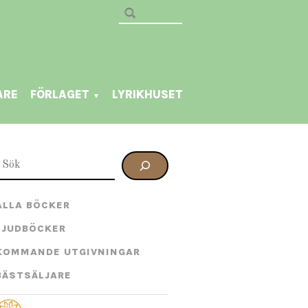
ARE
FÖRLAGET
LYRIKHUSET
▼
SÖK
ALLA BÖCKER
LJUDBÖCKER
KOMMANDE UTGIVNINGAR
BÄSTSÄLJARE