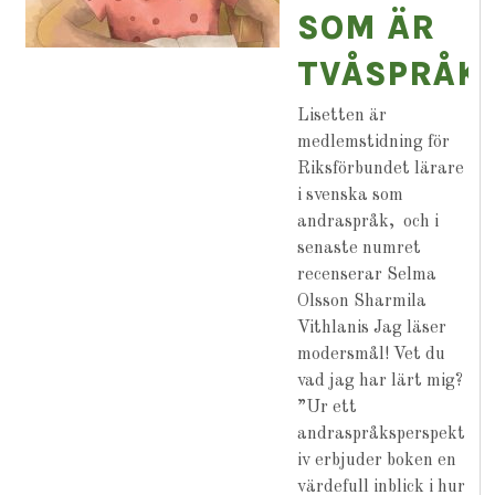
SOM ÄR
TVÅSPRÅK
Lisetten är
medlemstidning för
Riksförbundet lärare
i svenska som
andraspråk, och i
senaste numret
recenserar Selma
Olsson Sharmila
Vithlanis Jag läser
modersmål! Vet du
vad jag har lärt mig?
”Ur ett
andraspråksperspekt
iv erbjuder boken en
värdefull inblick i hur