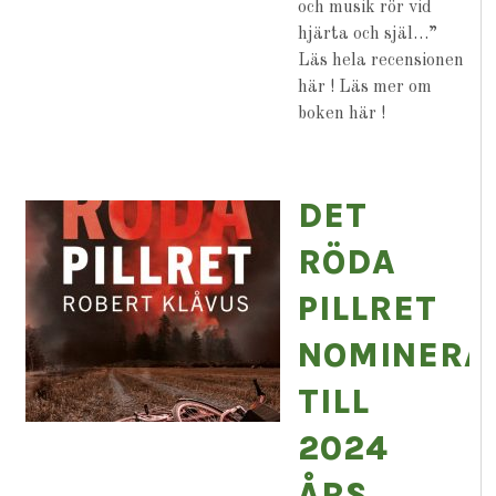
och musik rör vid
hjärta och själ…”
Läs hela recensionen
här ! Läs mer om
boken här !
DET
RÖDA
PILLRET
NOMINERA
TILL
2024
ÅRS