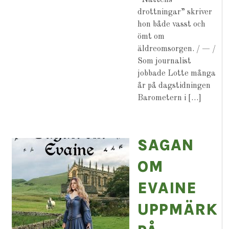
”Nattens
drottningar” skriver
hon både vasst och
ömt om
äldreomsorgen. / — /
Som journalist
jobbade Lotte många
år på dagstidningen
Barometern i […]
SAGAN
OM
EVAINE
UPPMÄRK