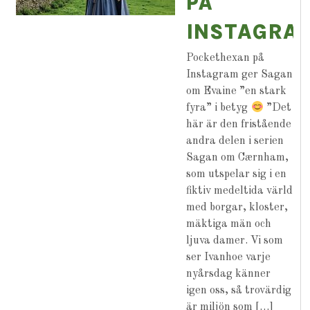
PÅ
INSTAGRA
Pockethexan på
Instagram ger Sagan
om Evaine ”en stark
fyra” i betyg
”Det
här är den fristående
andra delen i serien
Sagan om Cærnham,
som utspelar sig i en
fiktiv medeltida värld
med borgar, kloster,
mäktiga män och
ljuva damer. Vi som
ser Ivanhoe varje
nyårsdag känner
igen oss, så trovärdig
är miljön som […]