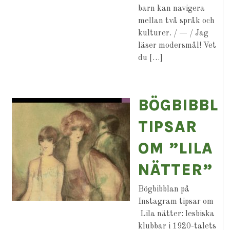
barn kan navigera
mellan två språk och
kulturer. / — / Jag
läser modersmål! Vet
du […]
BÖGBIBBL
TIPSAR
OM ”LILA
NÄTTER”
Bögbibblan på
Instagram tipsar om
Lila nätter: lesbiska
klubbar i 1920-talets