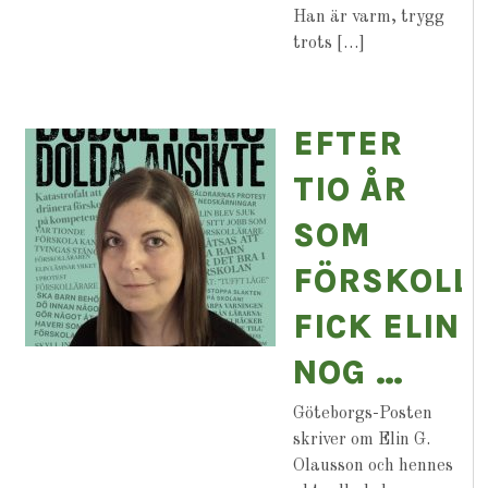
Han är varm, trygg
trots […]
EFTER
TIO ÅR
SOM
FÖRSKOLL
FICK ELIN
NOG …
Göteborgs-Posten
skriver om Elin G.
Olausson och hennes