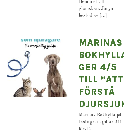
Hemfärd till
glömskan. Juryn
bestod av […]
MARINAS
BOKHYLLA
GER 4/5
TILL ”ATT
FÖRSTÅ
DJURSJUK
Marinas Bokhylla på
Instagram gillar Att
förstå