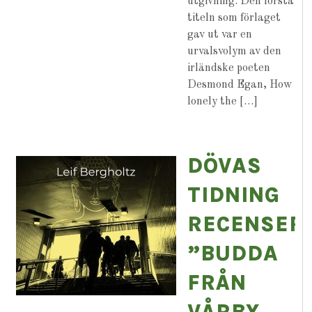
utgivning. Den första
titeln som förlaget
gav ut var en
urvalsvolym av den
irländske poeten
Desmond Egan, How
lonely the […]
DÖVAS
TIDNING
RECENSER
”BUDDA
FRÅN