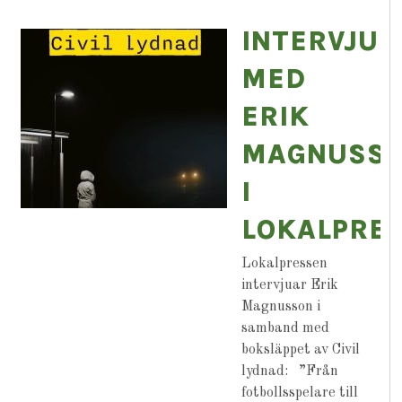
INTERVJU
MED
ERIK
MAGNUSS
I
LOKALPRE
Lokalpressen
intervjuar Erik
Magnusson i
samband med
boksläppet av Civil
lydnad: ”Från
fotbollsspelare till