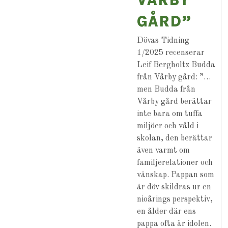
VÅRBY
GÅRD”
Dövas Tidning
1/2025 recenserar
Leif Bergholtz Budda
från Vårby gård: ”…
men Budda från
Vårby gård berättar
inte bara om tuffa
miljöer och våld i
skolan, den berättar
även varmt om
familjerelationer och
vänskap. Pappan som
är döv skildras ur en
nioårings perspektiv,
en ålder där ens
pappa ofta är idolen.