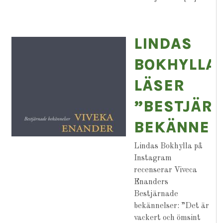
LINDAS
BOKHYLLA
LÄSER
”BESTJÄR
BEKÄNNEL
Lindas Bokhylla på
Instagram
recenserar Viveca
Enanders
Bestjärnade
bekännelser: ”Det är
vackert och ömsint