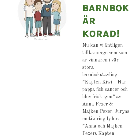
BARNBOKT
ÄR
KORAD!
Nu kan vi äntligen
tillkännage vem som
är vinnaren i vår
stora
barnbokstävling:
”Kapten Kiwi – När
pappa fick cancer och
blev frisk igen” av
Anna Pexer &
Majken Pexer. Juryns
motivering lyder:
”Anna och Majken
Pexers Kapten