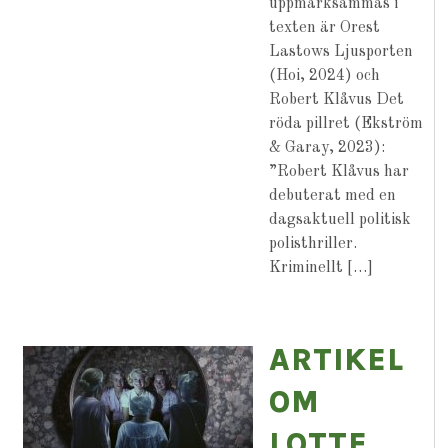
uppmärksammas i
texten är Orest
Lastows Ljusporten
(Hoi, 2024) och
Robert Klåvus Det
röda pillret (Ekström
& Garay, 2023):
”Robert Klåvus har
debuterat med en
dagsaktuell politisk
polisthriller.
Kriminellt […]
ARTIKEL
OM
LOTTE