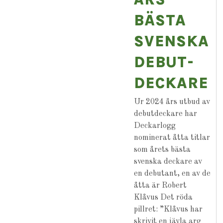
BÄSTA
SVENSKA
DEBUT-
DECKARE
Ur 2024 års utbud av
debutdeckare har
Deckarlogg
nominerat åtta titlar
som årets bästa
svenska deckare av
en debutant, en av de
åtta är Robert
Klåvus Det röda
pillret: ”Klåvus har
skrivit en jävla arg