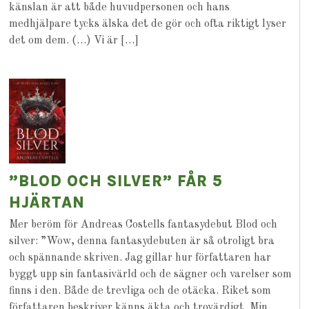
känslan är att både huvudpersonen och hans
medhjälpare tycks älska det de gör och ofta riktigt lyser
det om dem. (…) Vi är […]
”BLOD OCH SILVER” FÅR 5
HJÄRTAN
Mer beröm för Andreas Costells fantasydebut Blod och
silver: ”Wow, denna fantasydebuten är så otroligt bra
och spännande skriven. Jag gillar hur författaren har
byggt upp sin fantasivärld och de sägner och varelser som
finns i den. Både de trevliga och de otäcka. Riket som
författaren beskriver känns äkta och trovärdigt. Min