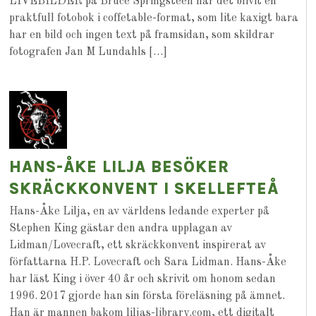
LIVEBILDER på Bruce Springsteen har det blivit en
praktfull fotobok i coffetable-format, som lite kaxigt bara
har en bild och ingen text på framsidan, som skildrar
fotografen Jan M Lundahls […]
HANS-ÅKE LILJA BESÖKER
SKRÄCKKONVENT I SKELLEFTEÅ
Hans-Åke Lilja, en av världens ledande experter på
Stephen King gästar den andra upplagan av
Lidman/Lovecraft, ett skräckkonvent inspirerat av
författarna H.P. Lovecraft och Sara Lidman. Hans-Åke
har läst King i över 40 år och skrivit om honom sedan
1996. 2017 gjorde han sin första föreläsning på ämnet.
Han är mannen bakom liljas-library.com, ett digitalt