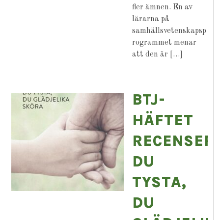
fler ämnen. En av
lärarna på
samhällsvetenskapsp
rogrammet menar
att den är […]
BTJ-
HÄFTET
RECENSER
DU
TYSTA,
DU