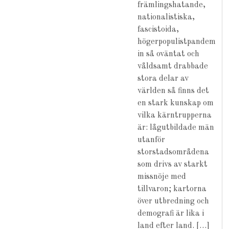
främlingshatande,
nationalistiska,
fascistoida,
högerpopulistpandem
in så oväntat och
våldsamt drabbade
stora delar av
världen så finns det
en stark kunskap om
vilka kärntrupperna
är: lågutbildade män
utanför
storstadsområdena
som drivs av starkt
missnöje med
tillvaron; kartorna
över utbredning och
demografi är lika i
land efter land. […]