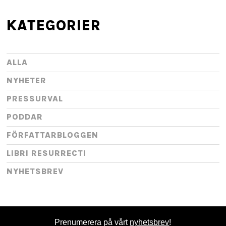
KATEGORIER
ALLA
NYHETER
PRESSURVAL
PODDAR
FÖRFATTARBLOGGEN
LIBRI RESURRECTI
NYHETSBREV
Prenumerera på vårt
nyhetsbrev
!