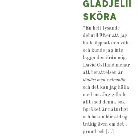
GLÄDJELIK
SKÖRA
”En helt lysande
debut!! Efter att jag
hade öppnat den ville
och kunde jag inte
lägga den ifrån mig.
David Östlund menar
att berättelsen är
𝑙𝑎̈𝑡𝑡𝑙𝑎̈𝑠𝑡 𝑚𝑒𝑛 𝑠𝑣𝑎̊𝑟𝑠𝑚𝑎̈𝑙𝑡
och det kan jag hålla
med om. Jag gillade
allt med denna bok.
Språket är naturligt
och boken blir aldrig
tråkig även om det i
grund och […]