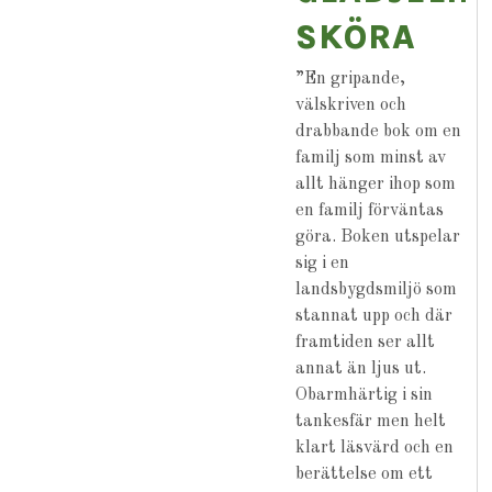
SKÖRA
”En gripande,
välskriven och
drabbande bok om en
familj som minst av
allt hänger ihop som
en familj förväntas
göra. Boken utspelar
sig i en
landsbygdsmiljö som
stannat upp och där
framtiden ser allt
annat än ljus ut.
Obarmhärtig i sin
tankesfär men helt
klart läsvärd och en
berättelse om ett