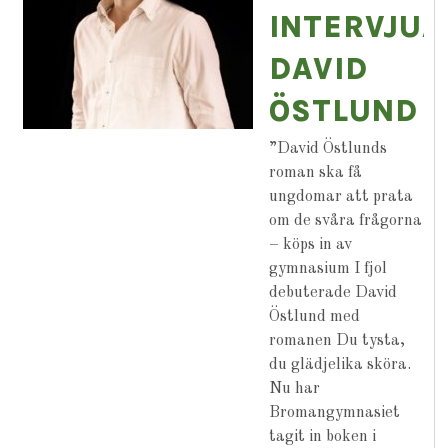
INTERVJUA
DAVID
ÖSTLUND
”David Östlunds
roman ska få
ungdomar att prata
om de svåra frågorna
– köps in av
gymnasium I fjol
debuterade David
Östlund med
romanen Du tysta,
du glädjelika sköra.
Nu har
Bromangymnasiet
tagit in boken i