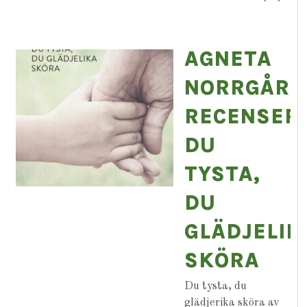
AGNETA
NORRGÅRD
RECENSER
DU
TYSTA,
DU
GLÄDJELIK
SKÖRA
Du tysta, du
glädjerika sköra av