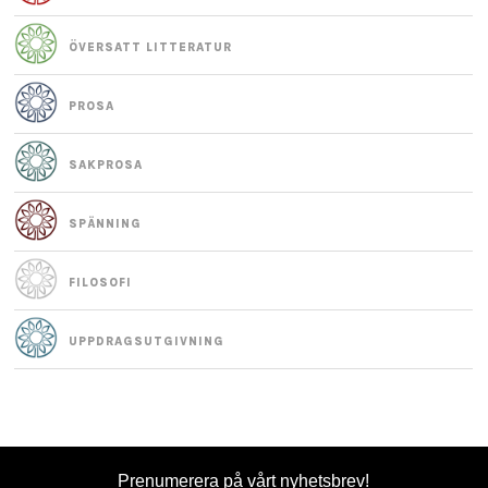
ÖVERSATT LITTERATUR
PROSA
SAKPROSA
SPÄNNING
FILOSOFI
UPPDRAGS­UTGIVNING
Prenumerera på vårt
nyhetsbrev
!