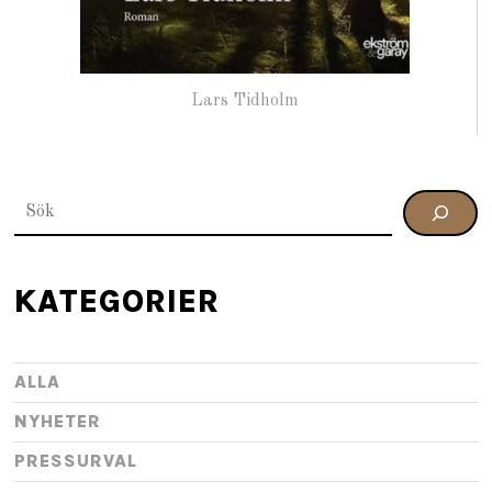
Lars Tidholm
SÖK
KATEGORIER
ALLA
NYHETER
PRESSURVAL